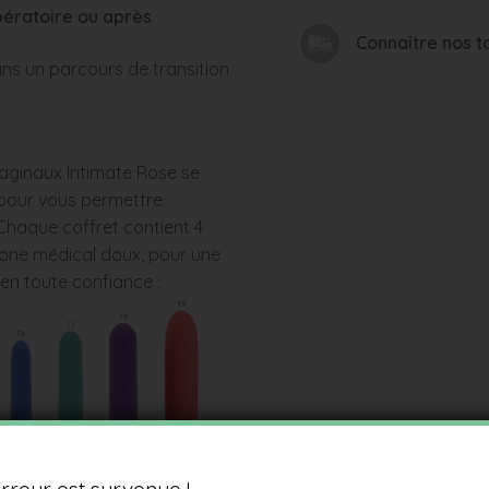
ératoire ou après
Connaître nos ta
 un parcours de transition
aginaux Intimate Rose se
 pour vous permettre
Chaque coffret contient 4
licone médical doux, pour une
en toute confiance :