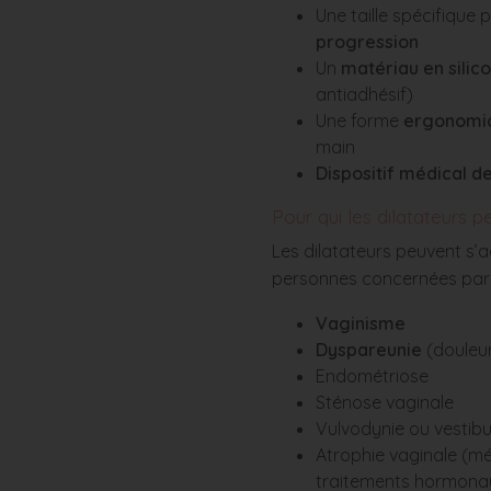
Une taille spécifique 
progression
Un
matériau en silic
antiadhésif)
Une forme
ergonomi
main
Dispositif médical de
Pour qui les dilatateurs 
Les dilatateurs peuvent s
personnes concernées par
Vaginisme
Dyspareunie
(douleu
Endométriose
Sténose vaginale
Vulvodynie ou vestib
Atrophie vaginale (m
traitements hormona