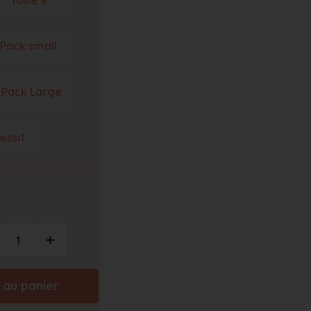
taille 8
Pack small
Pack Large
essif
k
+
 au panier