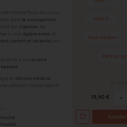
taille 7
licone Intimate Rose est conçu
taille 9
mmes dans
le soulagement
jectif est d'
apaiser
les
sme
ou à la
dyspareunie
, et
Pack Medium
nt confort et sérénité
lors
Pack progr
d'avancer à son
propre
 besoins
.
iqué en
silicone médical
En stoc
 une utilisation confortable et
19,90 €
−
eur :
favorite_border
Ajouter
 touché
flexible