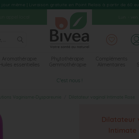
our même | Livraison gratuite en Point Relais à partir de 60 e
d'un appel local
Lun. - ve
Aromathérapie
Phytothérapie
Compléments
Huiles essentielles
Gemmothérapie
Alimentaires
S
C'est nous !
utions Vaginisme-Dyspareunie
Dilatateur vaginal Intimate Rose
Dilatateur 
Intimate