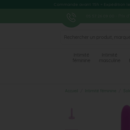
Commande avant 15h = Expédition le j
- Prix 
05 57 26 09 00
Intimité
Intimité
féminine
masculine
Accueil
Intimité féminine
Sol