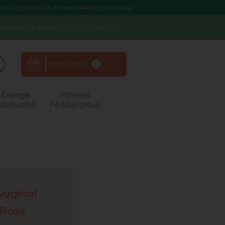
uros d'achat en France Métropolitaine
Nous contacter
n. de 9h00 à 17h30
Mon panier
0
Énergie
Matériel
piritualité
Pédagogique
vaginal
 Rose