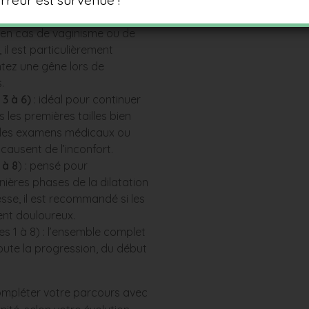
rreur est survenue !
à 4)
: conçu pour débuter en
en cas de vaginisme ou de
il est particulièrement
tez une gêne lors de
s.
3 à 6)
: idéal pour continuer
s les premières tailles bien
si les examens médicaux ou
causent de l’inconfort.
 à 8
) : pensé pour
ières phases de la dilatation
sse, il est recommandé si les
ent douloureux.
les 1 à 8) : l’ensemble complet
te la progression, du début
mpléter votre parcours avec