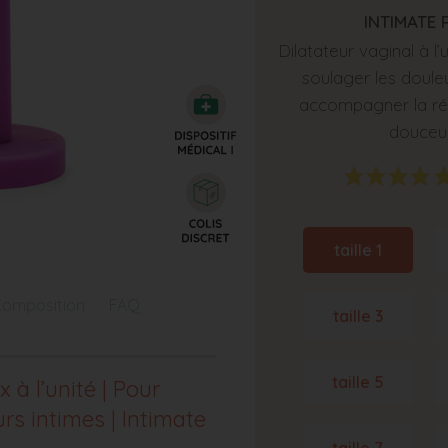
INTIMATE 
Dilatateur vaginal à l
soulager les douleu
accompagner la ré
douceu
taille 1
omposition
FAQ
taille 3
taille 5
 à l’unité | Pour
rs intimes | Intimate