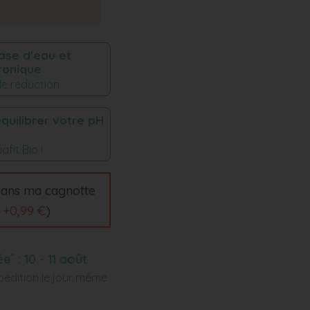
base d'eau et
ronique
de réduction
quilibrer votre pH
fit Bio !
ans ma cagnotte
t
+
0,99 €
)
*
ée
:
10 - 11 août
édition le jour même