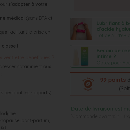
pour
s’adapter à votre
one médical
(sans BPA et
Lubrifiant à 
d'acide hyalu
que
facilitant la prise en
Lot de 3 = 19% 
 classe I
Besoin de réé
intime ?
peuvent être bénéfiques ?
Optez pour Aqua
’adresser notamment aux
 :
99
points
d
(Soi
rs pendant les rapports)
Date de livraison estim
ulodynie
*
Commande avant 15h = Exp
énopause, post-partum,
ux)