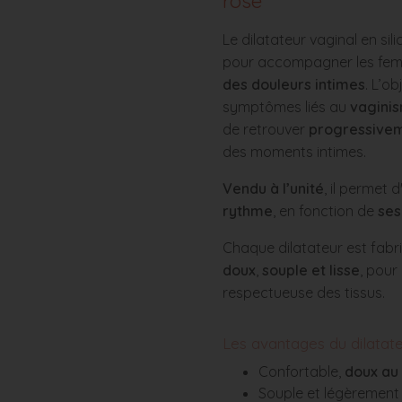
rose
Le dilatateur vaginal en si
pour accompagner les fe
des douleurs intimes
. L’ob
symptômes liés au
vagini
de retrouver
progressiveme
des moments intimes.
Vendu à l’unité
, il permet 
rythme
, en fonction de
ses
Chaque dilatateur est fabr
doux
,
souple et lisse
, pour
respectueuse des tissus.
Les avantages du dilatat
Confortable,
doux au
Souple et légèrement