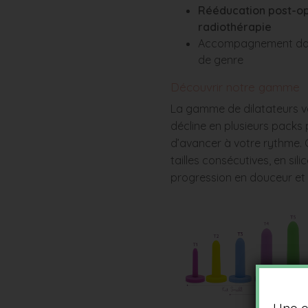
Rééducation post-op
radiothérapie
Accompagnement dans
de genre
Découvrir notre gamme
La gamme de dilatateurs v
décline en plusieurs packs
d’avancer à votre rythme. 
tailles consécutives, en si
progression en douceur et 