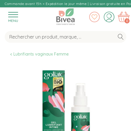
Commande avant 15h = Expédition le jour même | Livraison gratuite en Poi
MENU
0
Lubrifiants vaginaux Femme