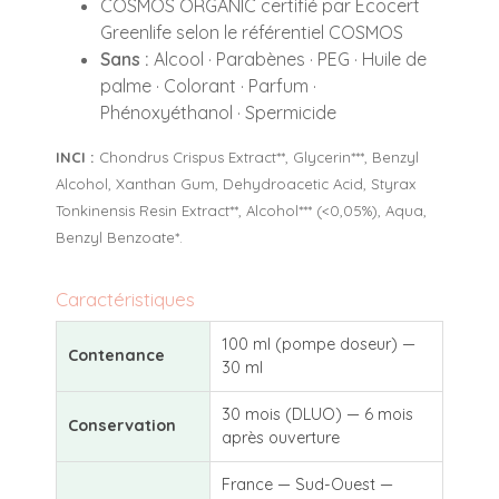
COSMOS ORGANIC certifié par Ecocert
Greenlife selon le référentiel COSMOS
Sans :
Alcool · Parabènes · PEG · Huile de
palme · Colorant · Parfum ·
Phénoxyéthanol · Spermicide
INCI :
Chondrus Crispus Extract**, Glycerin***, Benzyl
Alcohol, Xanthan Gum, Dehydroacetic Acid, Styrax
Tonkinensis Resin Extract**, Alcohol*** (<0,05%), Aqua,
Benzyl Benzoate*.
Caractéristiques
100 ml (pompe doseur) —
Contenance
30 ml
30 mois (DLUO) — 6 mois
Conservation
après ouverture
France — Sud-Ouest —