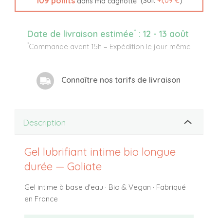
109
points
(Soit
+
1,09 €
)
dans ma cagnotte
*
Date de livraison estimée
:
12 - 13 août
*
Commande avant 15h = Expédition le jour même
Connaître nos tarifs de livraison
Description
Gel lubrifiant intime bio longue
durée — Goliate
Gel intime à base d'eau · Bio & Vegan · Fabriqué
en France