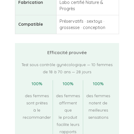
Fabrication
Labo certifié Nature &
Progrès
Préservatifs · sextoys ·
Compatible
grossesse · conception
Efficacité prouvée
Test sous contrôle gynécologique — 10 femmes
de 18 à 70 ans — 28 jours
100%
100%
100%
des femmes
des femmes
des femmes
sont prêtes
affirment
notent de
à le
que
meilleures
recommander
le produit
sensations
facilite leurs
rapports