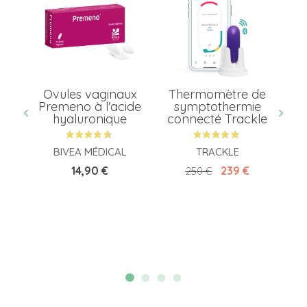
Ovules vaginaux
Thermomètre de
a
Premeno à l'acide
symptothermie
hyaluronique
connecté Trackle
BIVEA MÉDICAL
TRACKLE
Prix
Prix de base
Prix
14,90 €
239 €
250 €