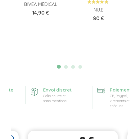
BIVEA MÉDICAL
NU.E
Prix
14,90 €
Prix
80 €
ferte
Envoi discret
Paiement sécu
Colis neutre et
CB, Paypal,
sans mentions
virements et
chèques