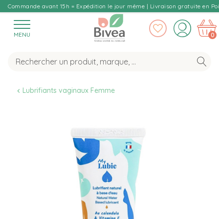
Commande avant 15h = Expédition le jour même | Livraison gratuite en Poi
MENU
0
Lubrifiants vaginaux Femme