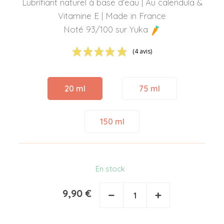
Lubrifiant naturel à base d'eau | Au calendula &
Vitamine E | Made in France
Noté 93/100 sur Yuka
(4 avis)
20 ml
75 ml
150 ml
En stock
9,90 €
−
+