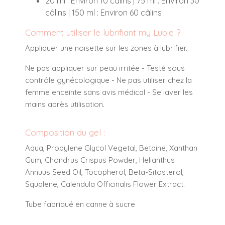
20 ml : Environ 10 câlins | 75 ml : Environ 30
câlins | 150 ml : Environ 60 câlins
Comment utiliser le lubrifiant my Lubie ?
Appliquer une noisette sur les zones à lubrifier.
Ne pas appliquer sur peau irritée - Testé sous
contrôle gynécologique - Ne pas utiliser chez la
femme enceinte sans avis médical - Se laver les
mains après utilisation.
Composition du gel :
Aqua, Propylene Glycol Vegetal, Betaine, Xanthan
Gum, Chondrus Crispus Powder, Helianthus
Annuus Seed Oil, Tocopherol, Beta-Sitosterol,
Squalene, Calendula Officinalis Flower Extract.
Tube fabriqué en canne à sucre