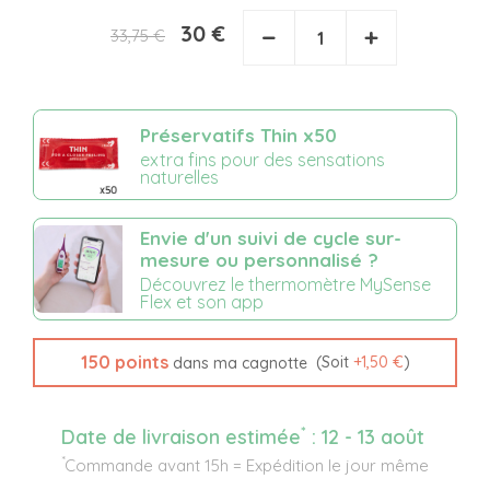
30 €
−
+
33,75 €
Préservatifs Thin x50
extra fins pour des sensations
naturelles
Envie d'un suivi de cycle sur-
mesure ou personnalisé ?
Découvrez le thermomètre MySense
Flex et son app
150
points
(Soit
+
1,50 €
)
dans ma cagnotte
*
Date de livraison estimée
:
12 - 13 août
*
Commande avant 15h = Expédition le jour même