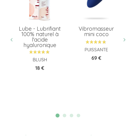
e
Lube - Lubrifiant
Vibromasseur
té
100% naturel à
mini coco
x
l'acide
S
hyaluronique
PUISSANTE
Prix
69 €
BLUSH
Prix
18 €