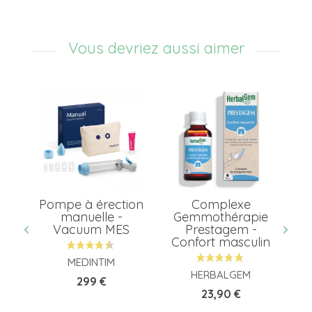
Vous devriez aussi aimer
Pompe à érection
Complexe
ie
manuelle -
Gemmothérapie
Vacuum MES
Prestagem -
re
Confort masculin
MEDINTIM
HERBALGEM
Prix
299 €
Prix
23,90 €