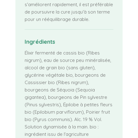
s'améliorent rapidement, il est préférable
de poursuivre la cure jusqu'à son terme
pour un rééquilibrage durable.
Ingrédients
Élixir fermenté de cassis bio (
Ribes
nigrum
), eau de source peu minéralisée,
alcool de grain bio (sans gluten),
glycérine végétale bio, bourgeons de
Cassissier bio (
Ribes nigrum
),
bourgeons de Séquoia (
Sequoia
gigantea
), bourgeons de Pin sylvestre
(
Pinus sylvestris
), Épilobe à petites fleurs
bio (
Epilobium parviflorum
), Poirier fruit
bio (
Pyrus communis
). Alc. 19 % Vol.
Solution dynamisée à la main. bio :
ingrédient issu de l'agriculture