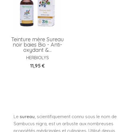
Teinture mère Sureau
noir baies Bio - Anti-
oxydant &...
HERBIOLYS
Prix
11,95 €
Le
sureau
, scientifiquement connu sous le nom de
Sambucus nigra, est un arbuste aux nombreuses
propriétés médicinales et culinaires. Utilisé depuis