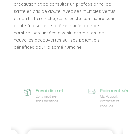
précaution et de consulter un professionnel de
santé en cas de doute. Avec ses multiples vertus
et son histoire riche, cet arbuste continuera sans
doute à fasciner et à être étudié pour de
nombreuses années à venir, promettant de
nouvelles découvertes sur ses potentiels
bénéfices pour la santé humaine.
te
Envoi discret
Paiement sécuris
Colis neutre et
CB, Paypal,
sans mentions
virements et
chèques