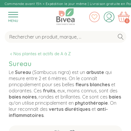
Commande avant 15h = Expédition le jour même | Livraison gratuite en Poi
MENU
0
Nos plantes et actifs de A à Z
Sureau
Le
Sureau
(Sambucus nigra) est un
arbuste
qui
mesure entre 2 et 6 mètres. On le connaît
principalement pour ses belles
fleurs blanches
et
odorantes. Ces
fruits
, eux, moins connus, sont des
baies noires
, rondes et brillantes. Ce sont ces
baies
qu'on utilise principalement en
phytothérapie
. On
leur reconnaît des
vertus diurétiques
et
anti-
inflammatoires
.