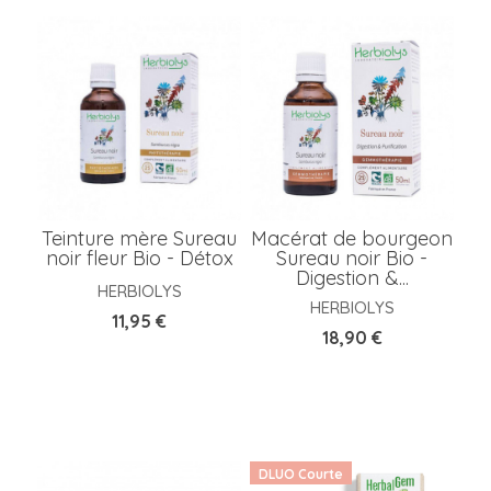
Teinture mère Sureau
Macérat de bourgeon
noir fleur Bio - Détox
Sureau noir Bio -
Digestion &...
HERBIOLYS
HERBIOLYS
Prix
11,95 €
Prix
18,90 €
DLUO Courte