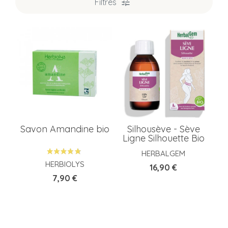
Filtres
T
A
P
Savon Amandine bio
Silhousève - Sève
P
Ligne Silhouette Bio
HERBALGEM
HERBIOLYS
Prix
16,90 €
M
Prix
7,90 €