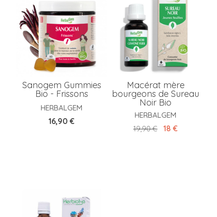
Sanogem Gummies
Macérat mère
Bio - Frissons
bourgeons de Sureau
Noir Bio
HERBALGEM
HERBALGEM
Prix
16,90 €
Prix de base
Prix
18 €
19,90 €