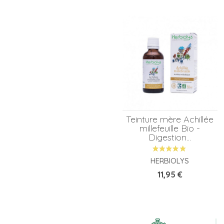
Teinture mère Achillée
millefeuille Bio -
Digestion...
HERBIOLYS
Prix
11,95 €