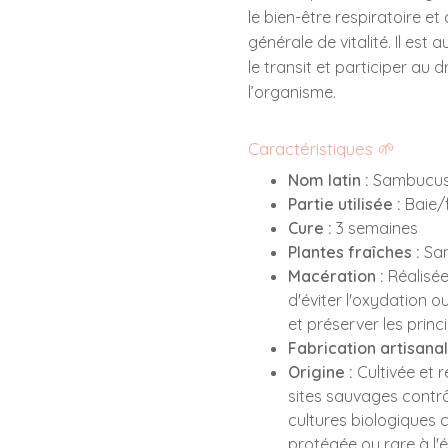
le bien-être respiratoire e
générale de vitalité. Il est
le transit et participer au 
l’organisme.
Caractéristiques 🌱
Nom latin :
Sambucus
Partie utilisée :
Baie/f
Cure :
3 semaines
Plantes fraîches :
San
Macération :
Réalisée 
d'éviter l'oxydation 
et préserver les princi
Fabrication artisanal
Origine :
Cultivée et 
sites sauvages contrô
cultures biologiques ce
protégée ou rare à l'