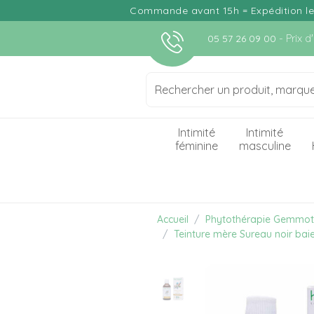
Commande avant 15h = Expédition le j
- Prix 
05 57 26 09 00
Intimité
Intimité
féminine
masculine
Accueil
Phytothérapie Gemmot
Teinture mère Sureau noir baie