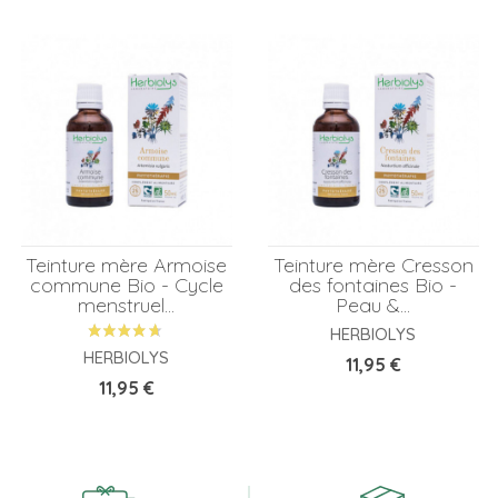
Teinture mère Armoise
Teinture mère Cresson
commune Bio - Cycle
des fontaines Bio -
menstruel...
Peau &...
HERBIOLYS
HERBIOLYS
Prix
11,95 €
Prix
11,95 €