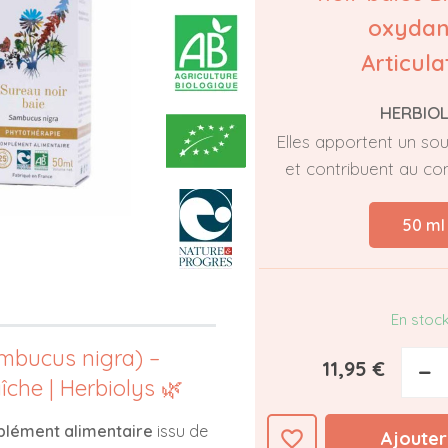
oxydan
Articula
HERBIO
Elles apportent un sou
et contribuent au conf
50 ml
En stoc
ambucus nigra) –
11,95 €
−
aîche | Herbiolys 🌿
lément alimentaire
issu de
favorite_border
Ajouter