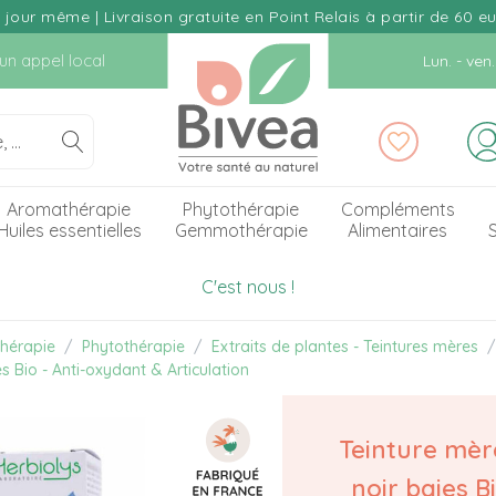
our même | Livraison gratuite en Point Relais à partir de 60 e
d'un appel local
Lun. - ve
Aromathérapie
Phytothérapie
Compléments
Huiles essentielles
Gemmothérapie
Alimentaires
S
C'est nous !
hérapie
Phytothérapie
Extraits de plantes - Teintures mères
s Bio - Anti-oxydant & Articulation
Teinture mèr
noir baies Bi