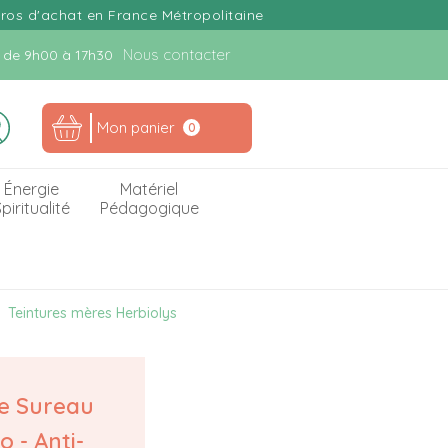
uros d'achat en France Métropolitaine
Nous contacter
n. de 9h00 à 17h30
Mon panier
0
Énergie
Matériel
piritualité
Pédagogique
Teintures mères Herbiolys
e Sureau
o - Anti-