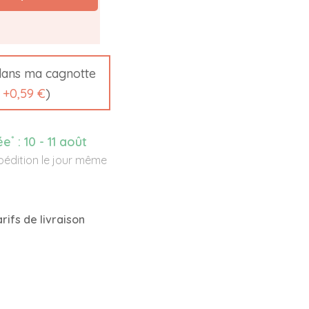
ans ma cagnotte
t
+
0,59 €
)
*
ée
:
10 - 11 août
édition le jour même
rifs de livraison