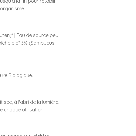
usqu’à la fin pour rétablir
l’organisme.
luten)* | Eau de source peu
fraîche bio* 3% (Sambucus
ture Biologique.
sec, à l'abri de la lumière.
e chaque utilisation.