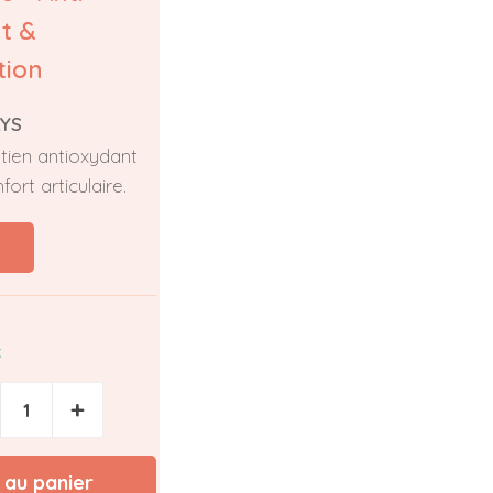
t &
tion
LYS
tien antioxydant
ort articulaire.
k
+
 au panier