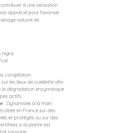
t contribuer à une sensation
 aussi apprécié pour favoriser
drainage naturel de
 nigra
ruit
s congélation
sur les lieux de cueillette afin
ou la dégradation enzymatique
pes actifs.
e :
Dynamisée à la main
récoltée en France sur des
lés et protégés ou sur des
rtifiées si la plante est
état sauvage