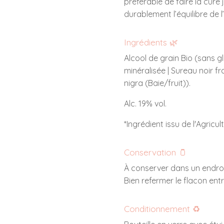
préférable de faire la cure j
durablement l’équilibre de 
Ingrédients 🌿
Alcool de grain Bio (sans g
minéralisée | Sureau noir 
nigra (Baie/fruit)).
Alc. 19% vol.
*Ingrédient issu de l'Agricul
Conservation 🫙
À conserver dans un endroit 
Bien refermer le flacon entr
Conditionnement ♻️