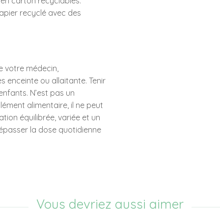
i en carton recyclables.
papier recyclé avec des
e votre médecin,
s enceinte ou allaitante. Tenir
enfants. N’est pas un
ment alimentaire, il ne peut
tion équilibrée, variée et un
épasser la dose quotidienne
Vous devriez aussi aimer