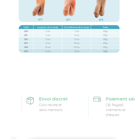
rte
Envoi discret
Paiement sécuri
Colis neutre et
CB, Paypal,
sans mentions
virements et
chèques