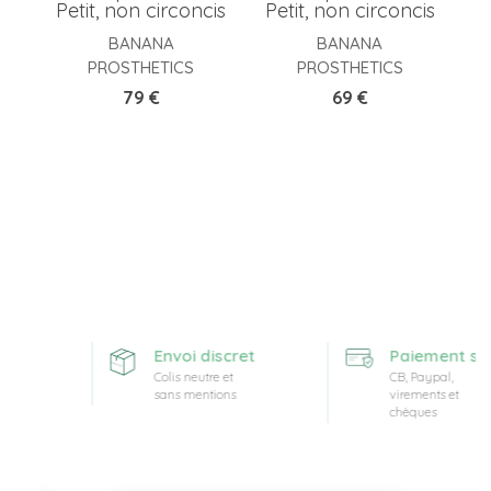
Petit, non circoncis
Petit, non circoncis
BANANA
BANANA
PROSTHETICS
PROSTHETICS
Prix
Prix
79 €
69 €
fferte
Envoi discret
Paiement séc
Colis neutre et
CB, Paypal,
sans mentions
virements et
chèques