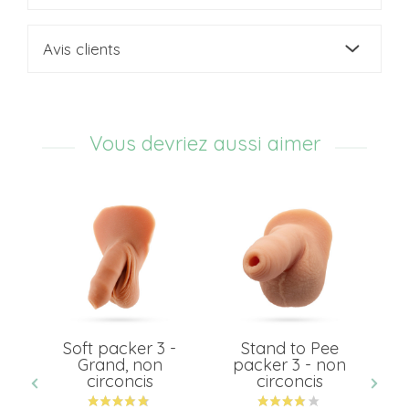
Avis clients
Vous devriez aussi aimer
 à
Soft packer 3 -
Stand to Pee
Bo
 +
Grand, non
packer 3 - non
r
circoncis
circoncis