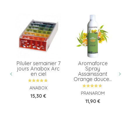
 +
Pilulier semainier 7
Aromaforce
jours Anabox Arc
Spray
en ciel
Assainissant
Orange douce...
ANABOX
PRANAROM
Prix
15,30 €
Prix
11,90 €