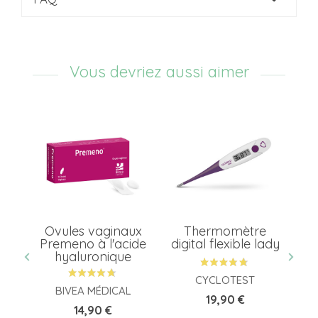
Vous devriez aussi aimer
Ovules vaginaux
Thermomètre
An
Premeno à l'acide
digital flexible lady
à
hyaluronique
CYCLOTEST
BIVEA MÉDICAL
Prix
19,90 €
Prix
14,90 €