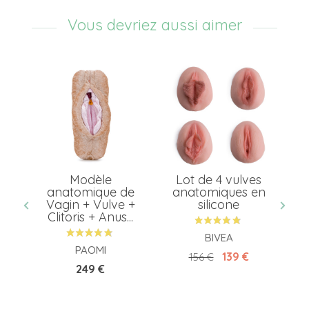
Vous devriez aussi aimer
n
Modèle
Lot de 4 vulves
us
anatomique de
anatomiques en
an
Vagin + Vulve +
silicone
Clitoris + Anus...
BIVEA
PAOMI
Prix de base
Prix
139 €
156 €
Prix
249 €