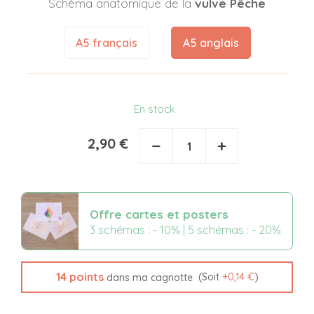
Schéma anatomique de la
vulve Pêche
A5 français
A5 anglais
En stock
2,90 €
−
+
Offre cartes et posters
3 schémas : - 10% | 5 schémas : - 20%
14
points
(Soit
+
0,14 €
)
dans ma cagnotte