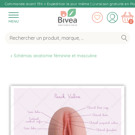
Commande avant 15h = Expédition le jour même | Livraison gratuite en Poi
MENU
0
Schémas anatomie féminine et masculine