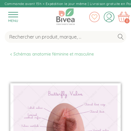
Commande avant 15h = Expédition le jour même | Livraison gratuite en Poi
MENU
0
Schémas anatomie féminine et masculine