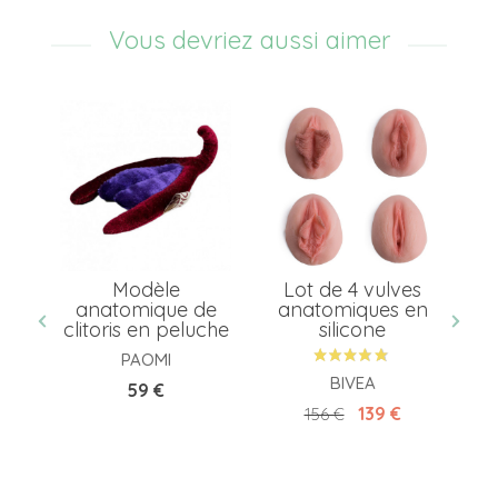
Vous devriez aussi aimer
Modèle
Lot de 4 vulves
lve
anatomique de
anatomiques en
an
clitoris en peluche
silicone
PAOMI
BIVEA
Prix
59 €
Prix de base
Prix
139 €
156 €