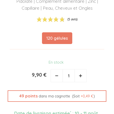
Pidolate | Complément alimentaire | Zinc |
Capillaire | Peau, Cheveux et Ongles
(5 avis)
120 gélules
En stock
9,90 €
−
+
49
points
(Soit
+
0,49 €
)
dans ma cagnotte
*
Date de livraison estimée
:
10 - 11 août