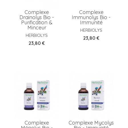
Complexe
Complexe
Drainolys Bio -
Immunolys Bio -
Purification &
Immunité
Minceur
HERBIOLYS
HERBIOLYS
Prix
23,80 €
Prix
23,80 €
Complexe
Complexe Mycolys
Ménolys Bio -
Bio - Immunité