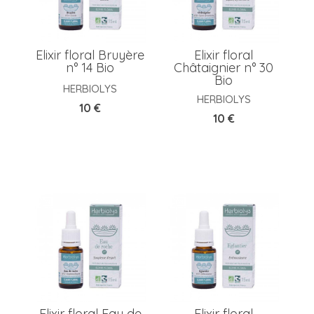
Elixir floral Bruyère
Elixir floral
n° 14 Bio
Châtaignier n° 30
Bio
HERBIOLYS
HERBIOLYS
Prix
10 €
Prix
10 €
Elixir floral Eau de
Elixir floral