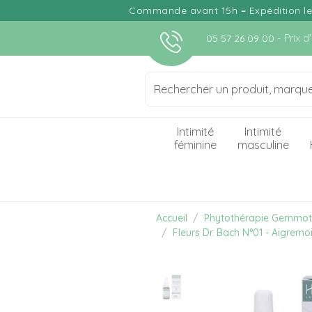
Commande avant 15h = Expédition le j
- Prix 
05 57 26 09 00
Intimité
Intimité
féminine
masculine
Accueil
Phytothérapie Gemmot
Fleurs Dr. Bach N°01 - Aigrem