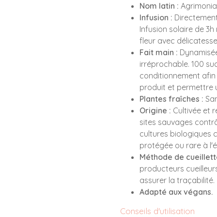
Nom latin :
Agrimonia
Infusion :
Directement s
Infusion solaire de 3
fleur avec délicatess
Fait main :
Dynamisée 
irréprochable. 100 s
conditionnement afin d
produit et permettre u
Plantes fraîches :
San
Origine :
Cultivée et 
sites sauvages contrô
cultures biologiques ce
protégée ou rare à l'
Méthode de cueillett
producteurs cueilleur
assurer la traçabilité.
Adapté aux végans.
Conseils d'utilisation