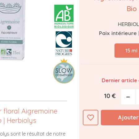
Bio
HERBIO
Paix intérieure 
15 ml
Dernier article
10 €
−
ir floral Aigremoine
favorite_border
Ajouter
 | Herbiolys
olys sont le résultat de notre