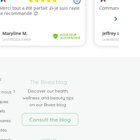
a
The Bivea blog
Discover our health,
-nous ?
wellness and beauty tips
ques
on our Bivea blog.
els
Consult the blog
aires
tes
Join us
-nous