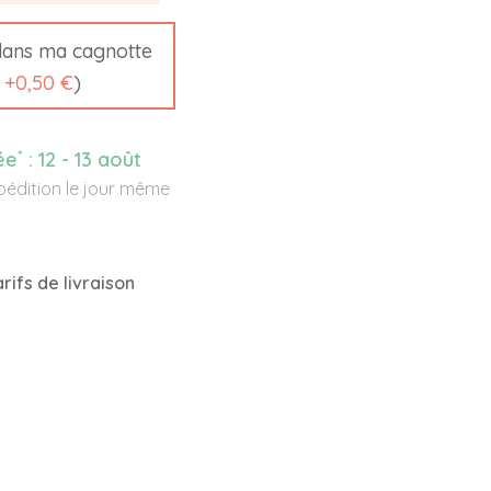
ans ma cagnotte
t
+
0,50 €
)
*
ée
:
12 - 13 août
édition le jour même
rifs de livraison