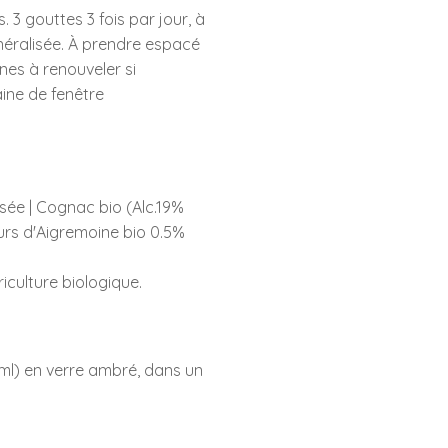
 3 gouttes 3 fois par jour, à
néralisée. À prendre espacé
nes à renouveler si
ine de fenêtre
sée | Cognac bio (Alc.19%
leurs d'Aigremoine bio 0.5%
riculture biologique.
ml) en verre ambré, dans un