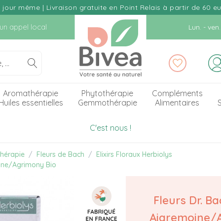
our même | Livraison gratuite en Point Relais à partir de 60 e
d'un appel local
Lun. - ve
Aromathérapie
Phytothérapie
Compléments
Huiles essentielles
Gemmothérapie
Alimentaires
S
C'est nous !
hérapie
Fleurs de Bach
Elixirs Floraux Herbiolys
oine/Agrimony Bio
Fleurs Dr. Ba
Aigremoine/