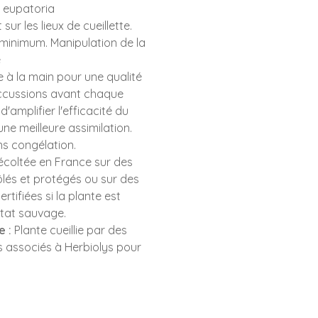
 eupatoria
ur les lieux de cueillette.
h minimum. Manipulation de la
e
à la main pour une qualité
uccussions avant chaque
'amplifier l'efficacité du
ne meilleure assimilation.
s congélation.
récoltée en France sur des
lés et protégés ou sur des
rtifiées si la plante est
état sauvage.
e :
Plante cueillie par des
s associés à Herbiolys pour