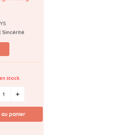
LYS
| Sincérité
 en stock
+
 au panier