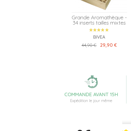
Grande Aromathèque -
34 inserts tailles mixtes
BIVEA
Prix de base
Prix
29,90 €
44,90 €
COMMANDE AVANT 15H
Expédition le jour même