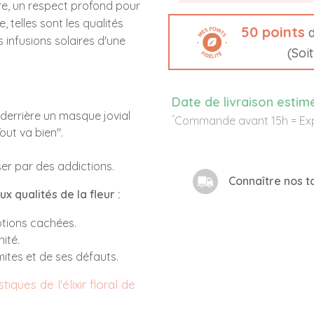
vre, un respect profond pour
e, telles sont les qualités
50
points
d
 infusions solaires d'une
(Soi
Date de livraison estim
derrière un masque jovial
*
Commande avant 15h = Exp
out va bien".
er par des addictions.
Connaître nos ta
x qualités de la fleur :
otions cachées.
nité.
mites et de ses défauts.
tiques de l'élixir floral de