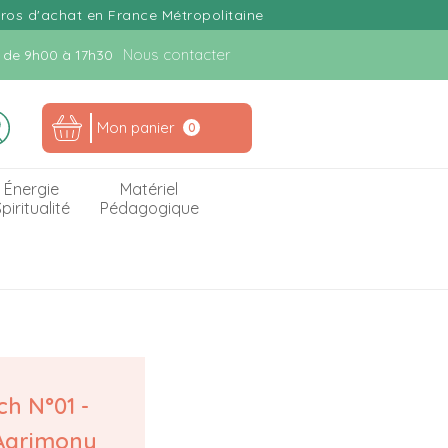
uros d'achat en France Métropolitaine
Nous contacter
n. de 9h00 à 17h30
Mon panier
0
Énergie
Matériel
piritualité
Pédagogique
ch N°01 -
Agrimony