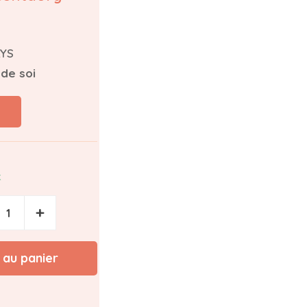
LYS
 de soi
k
+
 au panier