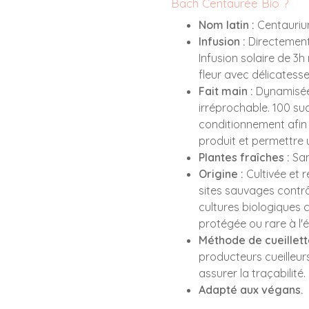
Bach Centaurée Bio ?
Nom latin :
Centauriu
Infusion :
Directement s
Infusion solaire de 3
fleur avec délicatess
Fait main :
Dynamisée 
irréprochable. 100 s
conditionnement afin d
produit et permettre u
Plantes fraîches :
San
Origine :
Cultivée et 
sites sauvages contrô
cultures biologiques ce
protégée ou rare à l'
Méthode de cueillett
producteurs cueilleur
assurer la traçabilité.
Adapté aux végans.