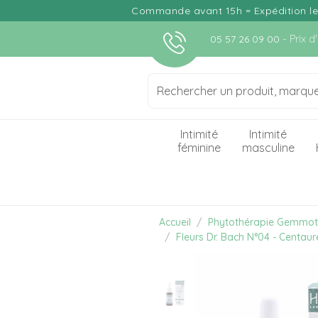
Commande avant 15h = Expédition le j
- Prix 
05 57 26 09 00
Intimité
Intimité
féminine
masculine
Accueil
Phytothérapie Gemmot
Fleurs Dr. Bach N°04 - Centau