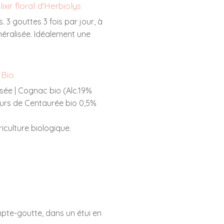
élixir floral d'Herbiolys
 3 gouttes 3 fois par jour, à
néralisée. Idéalement une
 Bio
sée | Cognac bio (Alc.19%
fleurs de Centaurée bio 0,5%
riculture biologique.
mpte-goutte, dans un étui en