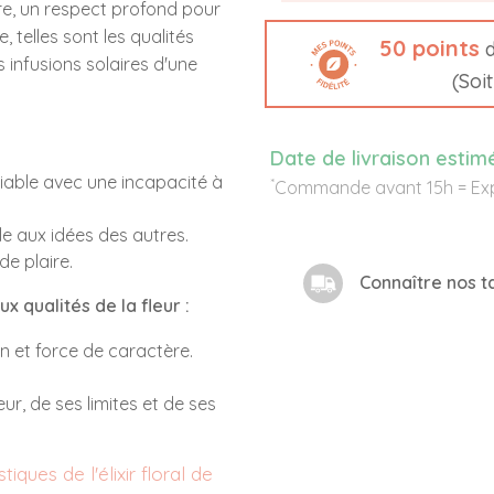
vre, un respect profond pour
e, telles sont les qualités
50
points
d
 infusions solaires d'une
(Soi
Date de livraison estim
rviable avec une incapacité à
*
Commande avant 15h = Exp
le aux idées des autres.
de plaire.
Connaître nos ta
x qualités de la fleur :
n et force de caractère.
r, de ses limites et de ses
tiques de l'élixir floral de