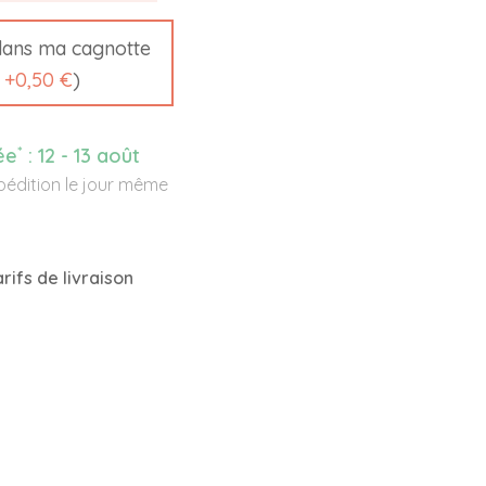
ans ma cagnotte
t
+
0,50 €
)
*
ée
:
12 - 13 août
édition le jour même
rifs de livraison