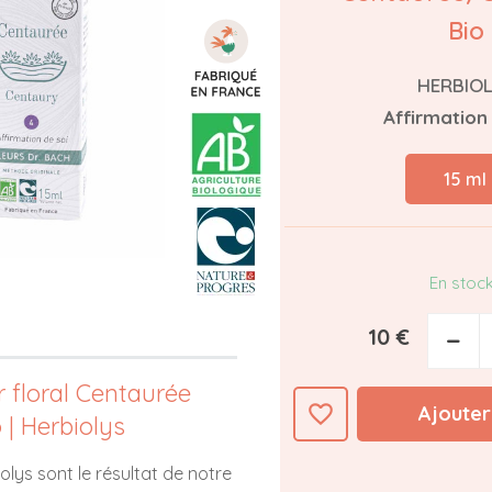
Bio
HERBIO
Affirmation
15 ml
En stoc
10 €
−
ir floral Centaurée
favorite_border
Ajouter
 | Herbiolys
olys sont le résultat de notre