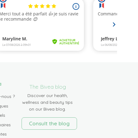
a
The Bivea blog
Discover our health,
-nous ?
wellness and beauty tips
ques
on our Bivea blog.
els
Consult the blog
aires
tes