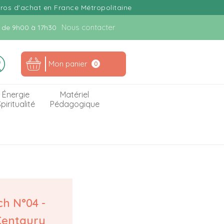
uros d'achat en France Métropolitaine
Nous contacter
n. de 9h00 à 17h30
Mon panier
0
Énergie
Matériel
piritualité
Pédagogique
ch N°04 -
Centaury