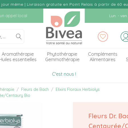
our même | Livraison gratuite en Point Relais à partir de 60 e
d'un appel local
Lun. - ve
Aromathérapie
Phytothérapie
Compléments
Huiles essentielles
Gemmothérapie
Alimentaires
S
C'est nous !
hérapie
Fleurs de Bach
Elixirs Floraux Herbiolys
rée/Centaury Bio
Fleurs Dr. Ba
Centaurée/