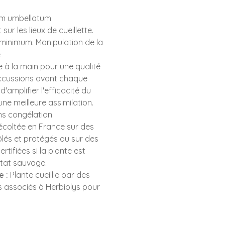
m umbellatum
ur les lieux de cueillette.
h minimum. Manipulation de la
e
à la main pour une qualité
uccussions avant chaque
'amplifier l'efficacité du
ne meilleure assimilation.
s congélation.
récoltée en France sur des
lés et protégés ou sur des
rtifiées si la plante est
état sauvage.
e :
Plante cueillie par des
s associés à Herbiolys pour