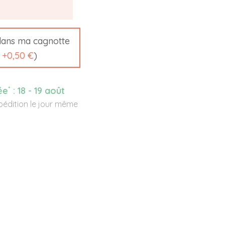
ans ma cagnotte
t
+
0,50 €
)
*
ée
:
18 - 19 août
édition le jour même