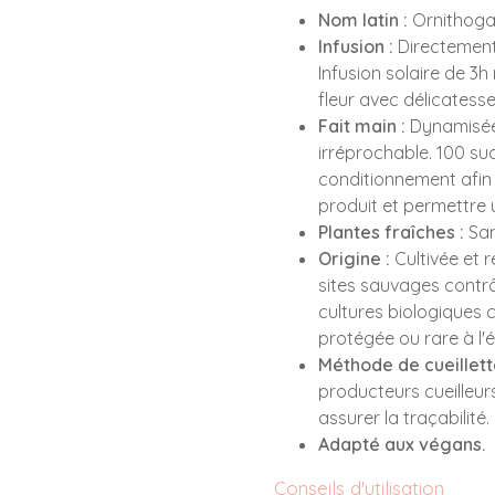
Nom latin :
Ornithoga
Infusion :
Directement s
Infusion solaire de 3
fleur avec délicatess
Fait main :
Dynamisée 
irréprochable. 100 s
conditionnement afin d
produit et permettre u
Plantes fraîches :
San
Origine :
Cultivée et 
sites sauvages contrô
cultures biologiques ce
protégée ou rare à l'
Méthode de cueillett
producteurs cueilleur
assurer la traçabilité.
Adapté aux végans.
Conseils d'utilisation