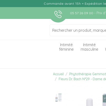
Commande avant 15h = Expédition le j
- Prix 
05 57 26 09 00
Intimité
Intimité
féminine
masculine
Accueil
Phytothérapie Gemmot
Fleurs Dr. Bach N°29 - Dame d