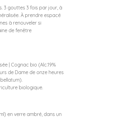
 3 gouttes 3 fois par jour, à
néralisée. À prendre espacé
nes à renouveler si
ine de fenêtre
sée | Cognac bio (Alc.19%
 fleurs de Dame de onze heures
bellatum).
riculture biologique.
ml) en verre ambré, dans un