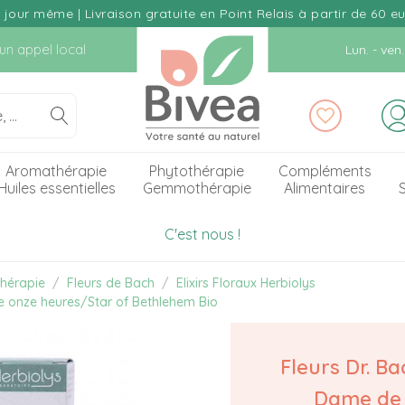
our même | Livraison gratuite en Point Relais à partir de 60 e
d'un appel local
Lun. - ve
Aromathérapie
Phytothérapie
Compléments
Huiles essentielles
Gemmothérapie
Alimentaires
S
C'est nous !
hérapie
Fleurs de Bach
Elixirs Floraux Herbiolys
e onze heures/Star of Bethlehem Bio
Fleurs Dr. Ba
Dame de