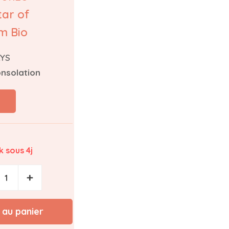
ar of
m Bio
LYS
nsolation
 sous 4j
+
 au panier