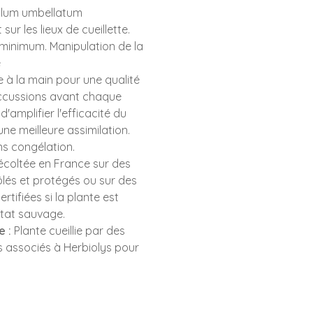
lum umbellatum
ur les lieux de cueillette.
h minimum. Manipulation de la
e
à la main pour une qualité
uccussions avant chaque
'amplifier l'efficacité du
ne meilleure assimilation.
s congélation.
récoltée en France sur des
lés et protégés ou sur des
rtifiées si la plante est
état sauvage.
e :
Plante cueillie par des
s associés à Herbiolys pour