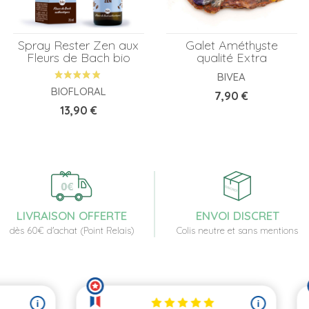
Spray Rester Zen aux
Galet Améthyste
Fleurs de Bach bio
qualité Extra
BIVEA
BIOFLORAL
Prix
7,90 €
Prix
13,90 €
LIVRAISON OFFERTE
ENVOI DISCRET
dès 60€ d'achat (Point Relais)
Colis neutre et sans mentions