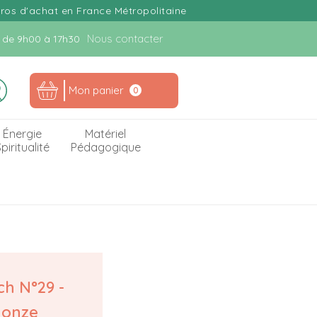
uros d'achat en France Métropolitaine
Nous contacter
n. de 9h00 à 17h30
Mon panier
0
Énergie
Matériel
piritualité
Pédagogique
ch N°29 -
 onze