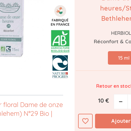
heures/St
Bethlehe
HERBIO
Réconfort & Co
15 ml
Retour en stock
10 €
−
ir floral Dame de onze
hlehem) N°29 Bio |
favorite_border
Ajouter