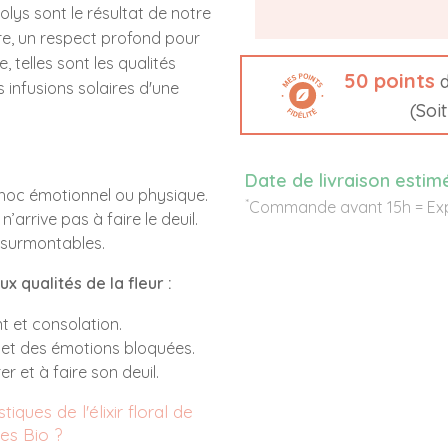
olys sont le résultat de notre
vre, un respect profond pour
e, telles sont les qualités
50
points
d
 infusions solaires d'une
(Soi
Date de livraison estim
choc émotionnel ou physique.
*
Commande avant 15h = Exp
arrive pas à faire le deuil.
insurmontables.
x qualités de la fleur :
t et consolation.
 et des émotions bloquées.
r et à faire son deuil.
tiques de l'élixir floral de
es Bio ?