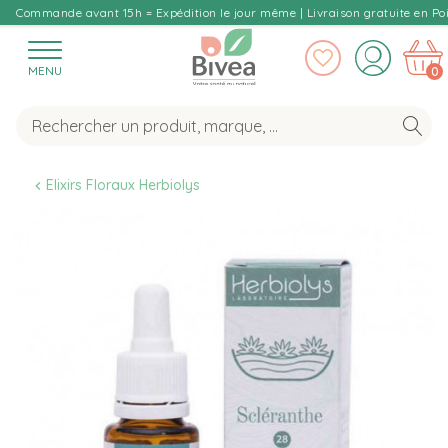
Commande avant 15h = Expédition le jour même | Livraison gratuite en Poi
MENU
0
Elixirs Floraux Herbiolys