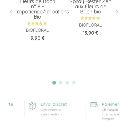
ose
Fleurs de Bach
Spray Rester Zen
G
tra
n°18 -
aux Fleurs de
Impatience/Impatiens
Bach bio
Bio
BIOFLORAL
BIOFLORAL
Prix
13,90 €
Prix
9,90 €
ferte
Envoi discret
Paiement sécu
Colis neutre et
CB, Paypal,
sans mentions
virements et
chèques