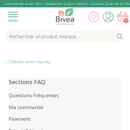
Commande avant 15h = Expédition le jour même | Livraison gratuite en Poi
MENU
0
Débuter avec myway
Sections FAQ
Questions Fréquentes
Ma commande
Paiement