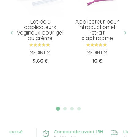
e
Lot de 3
Applicateur pour
té
applicateurs
introduction et
f
x
vaginaux pour gel
retrait
ou crème
diaphragme
MEDINTIM
MEDINTIM
Prix
Prix
9,80 €
10 €
 sécurisé
Commande avant 15H
Livrais