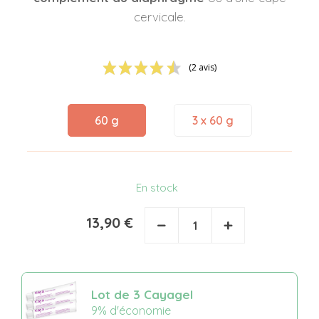
cervicale.
(2 avis)
60 g
3 x 60 g
En stock
13,90 €
−
+
Lot de 3 Cayagel
9% d'économie