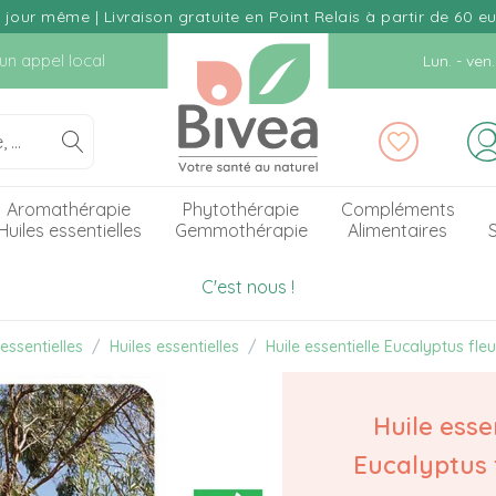
our même | Livraison gratuite en Point Relais à partir de 60 e
d'un appel local
Lun. - ve
Aromathérapie
Phytothérapie
Compléments
Huiles essentielles
Gemmothérapie
Alimentaires
S
C'est nous !
essentielles
Huiles essentielles
Huile essentielle Eucalyptus fle
Huile esse
Eucalyptus 