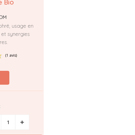
 Bio
OM
phré, usage en
 et synergies
res.
(1 avis)
k
+