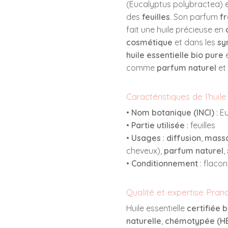
(
Eucalyptus polybractea
) 
des
feuilles
. Son parfum
fr
fait une huile précieuse en
cosmétique
et dans les
sy
huile essentielle bio pure
e
comme
parfum naturel
et 
Caractéristiques de l’huile
•
Nom botanique (INCI)
:
E
•
Partie utilisée
: feuilles
•
Usages
:
diffusion
,
massa
cheveux),
parfum naturel
,
•
Conditionnement
: flaco
Qualité et expertise Pra
Huile essentielle
certifiée 
naturelle
,
chémotypée (H