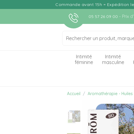
Commande avant 15h = Expédition le j
- Prix 
05 57 26 09 00
Intimité
Intimité
féminine
masculine
Accueil
Aromathérapie - Huiles 