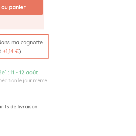
 au panier
ans ma cagnotte
it
+
1,14 €
)
*
ée
:
11 - 12 août
édition le jour même
rifs de livraison