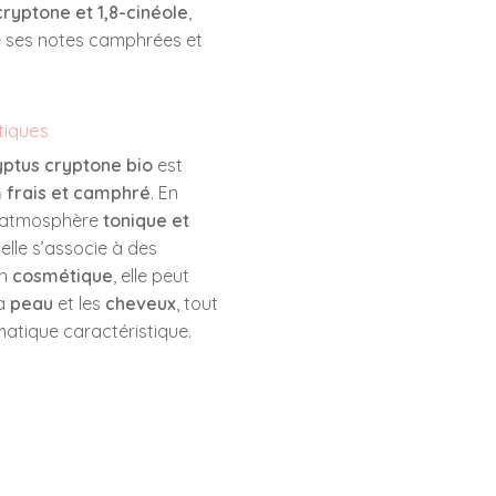
cryptone et
1,8-cinéole
,
 ses notes camphrées et
tiques
lyptus cryptone bio
est
 frais et camphré
. En
ne atmosphère
tonique et
, elle s’associe à des
En
cosmétique
, elle peut
la
peau
et les
cheveux
, tout
atique caractéristique.