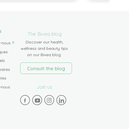
a
The Bivea blog
Discover our health,
-nous ?
wellness and beauty tips
ques
on our Bivea blog.
els
Consult the blog
aires
tes
Join us
-nous