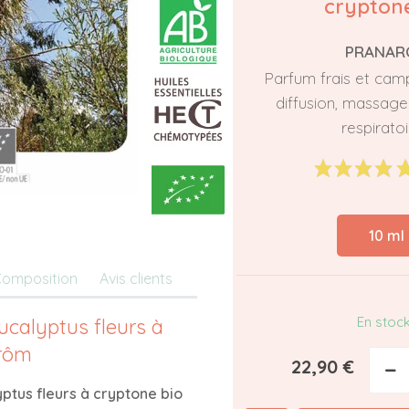
cryptone
PRANAR
Parfum frais et cam
diffusion, massage
respiratoi
10 ml
omposition
Avis clients
En stoc
Eucalyptus fleurs à
arôm
22,90 €
−
yptus fleurs à cryptone bio