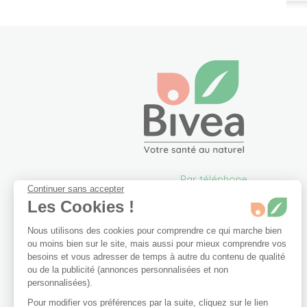
Par téléphone
Continuer sans accepter
05 57 26 09 00
Les Cookies !
info@bivea.com
Nous utilisons des cookies pour comprendre ce qui marche bien
6 rue du Solarium
ou moins bien sur le site, mais aussi pour mieux comprendre vos
33170 Gradignan
besoins et vous adresser de temps à autre du contenu de qualité
France Métropolitaine
ou de la publicité (annonces personnalisées et non
Du lundi au vendredi de
personnalisées).
09h00 à 17h30.
Pour modifier vos préférences par la suite, cliquez sur le lien