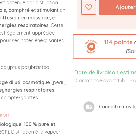
est obtenue par distillation
favorite_border
Ajouter
ais, camphré et stimulant
en
diffusion
, en
massage
, en
nergies respiratoires
. Cette
st également appréciée
pour ses notes énergisantes.
114
points
d
(So
ucalyptus polybractea
Date de livraison estim
*
Commande avant 15h = Exp
ge dilué
,
cosmétique
(peau,
synergies respiratoires
.
n compte-gouttes
Connaître nos ta
narôm
biologique
,
100 % pure et
ECT)
. Distillation à la vapeur