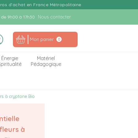
uros d'achat en France Métropolitaine
Nous contacter
n. de 9h00 à 17h30
Mon panier
0
Énergie
Matériel
piritualité
Pédagogique
urs à cryptone Bio
ntielle
fleurs à