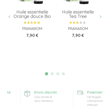
e
Huile essentielle
Huile essentielle
ot
Orange douce Bio
Tea Tree
PRANAROM
PRANAROM
Prix
Prix
7,90 €
7,90 €
ferte
Envoi discret
Paiement sécu
Colis neutre et
CB, Paypal,
sans mentions
virements et
chèques