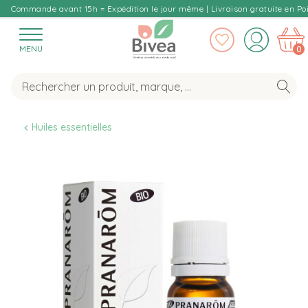
Commande avant 15h = Expédition le jour même | Livraison gratuite en Poi
MENU
0
Huiles essentielles