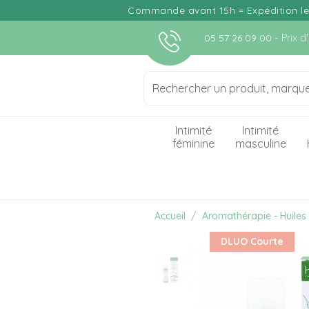
Commande avant 15h = Expédition le j
- Prix 
05 57 26 09 00
Intimité
Intimité
féminine
masculine
Accueil
Aromathérapie - Huiles 
DLUO Courte