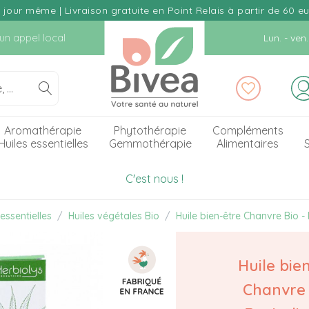
our même | Livraison gratuite en Point Relais à partir de 60 e
d'un appel local
Lun. - ve
Aromathérapie
Phytothérapie
Compléments
Huiles essentielles
Gemmothérapie
Alimentaires
S
C'est nous !
essentielles
Huiles végétales Bio
Huile bien-être Chanvre Bio - 
Huile bie
Chanvre 