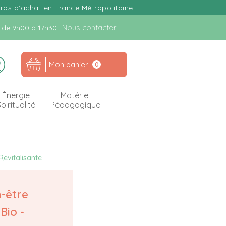
uros d'achat en France Métropolitaine
Nous contacter
n. de 9h00 à 17h30
Mon panier
0
Énergie
Matériel
piritualité
Pédagogique
Revitalisante
n-être
Bio -