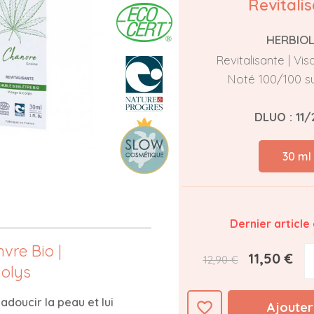
Revitali
HERBIO
Revitalisante | Vi
Noté 100/100 s
DLUO : 11
30 ml
Dernier article
vre Bio |
11,50 €
12,90 €
iolys
r
adoucir la peau et lui
favorite_border
Ajouter