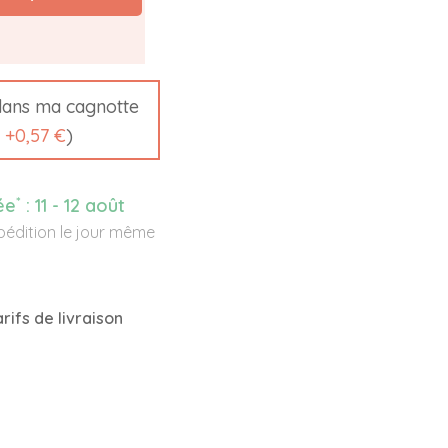
ans ma cagnotte
t
+
0,57 €
)
*
ée
:
11 - 12 août
édition le jour même
rifs de livraison