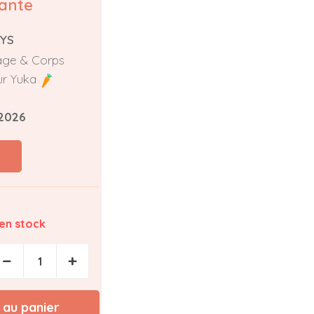
sante
LYS
sage & Corps
ur Yuka
/2026
 en stock
−
+
 au panier