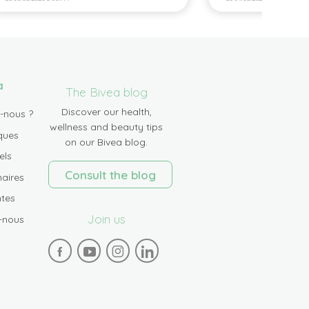
a
The Bivea blog
Discover our health,
-nous ?
wellness and beauty tips
ques
on our Bivea blog.
els
Consult the blog
aires
tes
Join us
-nous