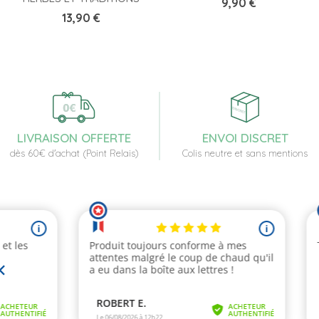
Prix
9,90 €
Prix
13,90 €
LIVRAISON OFFERTE
ENVOI DISCRET
dès 60€ d'achat (Point Relais)
Colis neutre et sans mentions