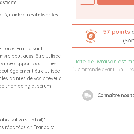
asticité
.
3, il aide à
revitaliser les
57
points
d
(Soi
 le corps en massant
nvre peut aussi être utilisée
Date de livraison estim
ir de support pour diluer
*
Commande avant 15h = Exp
 peut également être utilisée
 les pointes de vos cheveux
 de shampoing et sérum
Connaître nos ta
bis sativa seed oil)*
es récoltées en France et