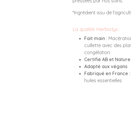
pressées par nos soins.
*Ingrédient issu de l'agricul
La qualité Herbiolys :
Fait main :
Macération
cuillette avec des pla
congélation.
Certifié AB et Natur
Adapté aux végans
Fabriqué en France :
huiles essentielles