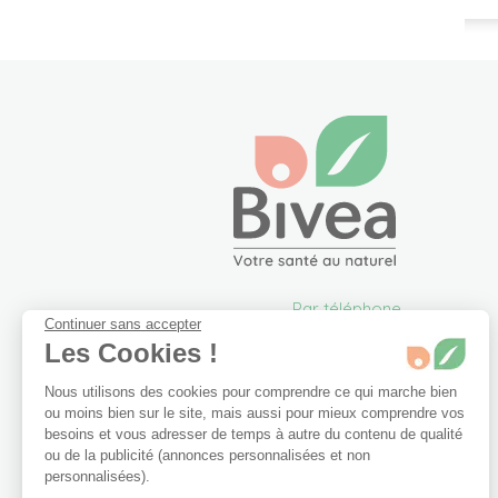
Par téléphone
Continuer sans accepter
05 57 26 09 00
Les Cookies !
info@bivea.com
Nous utilisons des cookies pour comprendre ce qui marche bien
6 rue du Solarium
ou moins bien sur le site, mais aussi pour mieux comprendre vos
33170 Gradignan
besoins et vous adresser de temps à autre du contenu de qualité
France Métropolitaine
ou de la publicité (annonces personnalisées et non
Du lundi au vendredi de
personnalisées).
09h00 à 17h30.