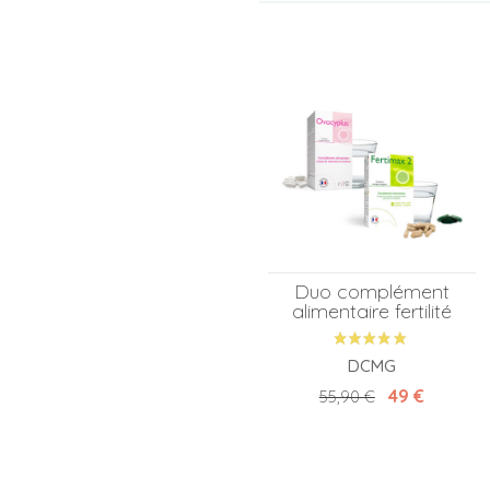
Duo complément
alimentaire fertilité
DCMG
Prix de base
Prix
49 €
55,90 €