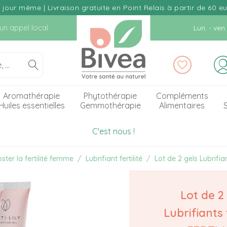
our même | Livraison gratuite en Point Relais à partir de 60 e
d'un appel local
Lun. - ve
Aromathérapie
Phytothérapie
Compléments
Huiles essentielles
Gemmothérapie
Alimentaires
S
C'est nous !
ster la fertilité femme
Lubrifiant fertilité
Lot de 2 gels Lubrifian
Lot de 2
Lubrifiants 