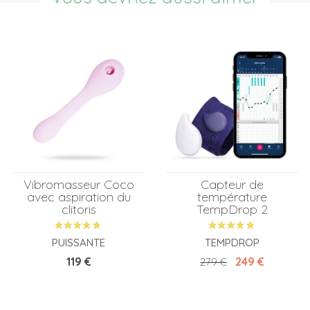
Vibromasseur Coco
Capteur de
avec aspiration du
température
clitoris
TempDrop 2
PUISSANTE
TEMPDROP
Prix
Prix de base
Prix
119 €
249 €
279 €