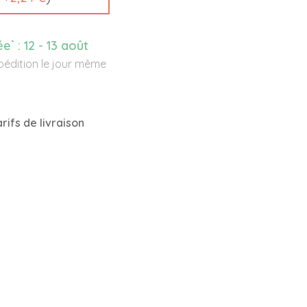
*
ée
:
12 - 13 août
édition le jour même
rifs de livraison