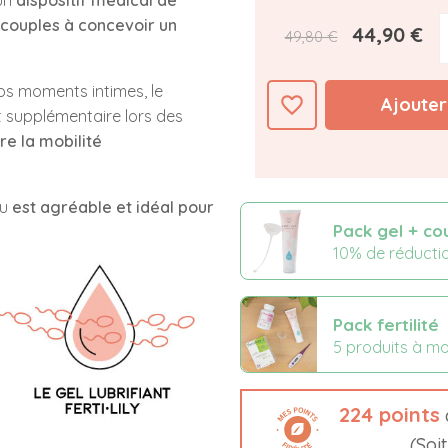
 un
dispositif médical de
 couples à concevoir un
44,90 €
49,80 €
s moments intimes, le
favorite_border
Ajouter
t supplémentaire lors des
re la mobilité
au
est agréable et idéal pour
Pack gel + co
10% de réducti
Pack fertilité
5 produits à m
224
points
(Soi