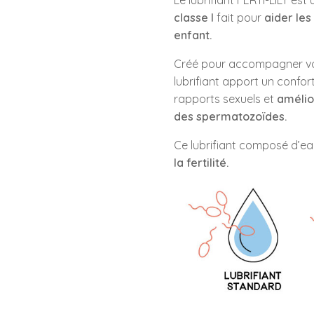
Le lubrifiant FERTI-LILY est
classe I
fait pour
aider les
play_circle_outline
enfant.
Créé pour accompagner vo
lubrifiant apport un confor
rapports sexuels et
amélio
des spermatozoïdes.
Ce lubrifiant composé d’e
la fertilité.