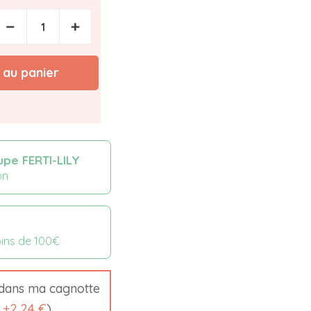
−
+
 au panier
upe FERTI-LILY
on
oins de 100€
dans ma cagnotte
t
+
2,24 €
)