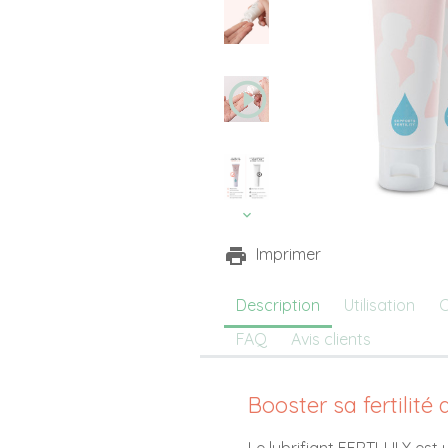
play_circle_outline
Imprimer
Description
Utilisation
C
FAQ
Avis clients
Booster sa fertilité