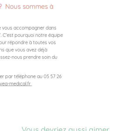
s ? Nous sommes à
s de vous accompagner dans
ILY. C’est pourquoi notre équipe
our répondre à toutes vos
ns que vous avez déjà
aissez-nous prendre soin du
r par téléphone au 05 57 26
vea-medical.fr
Vous devriez aussi aimer