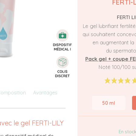
FERTI-L
FERTI LI
Le gel lubrifiant fertili
qui souhaitent concevo
en augmentant la 
du spermato
Pack gel + coupe FE
Noté 100/100 s
omposition
Avantages
50 ml
 avec le gel FERTI-LILY
En stoc