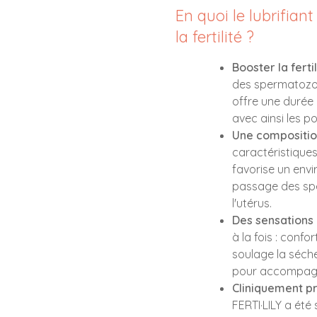
En quoi le lubrifian
la fertilité ?
Booster la fertil
des spermatozoïd
offre une durée 
avec ainsi les p
Une compositio
caractéristiques 
favorise un env
passage des spe
l'utérus.
Des sensations 
à la fois : confo
soulage la séch
pour accompagn
Cliniquement pr
FERTI·LILY a été