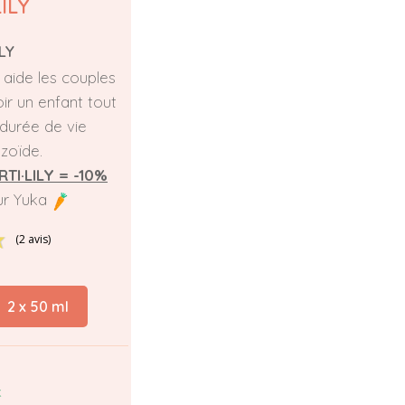
ILY
LY
té aide les couples
ir un enfant tout
durée de vie
zoïde.
RTI·LILY = -10%
ur Yuka
(2 avis)
2 x 50 ml
k