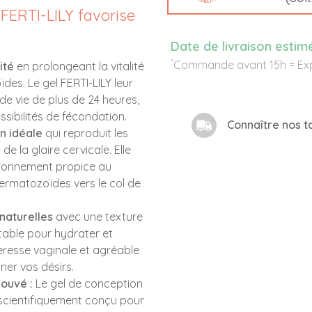
t FERTI-LILY favorise
Date de livraison estim
*
Commande avant 15h = Exp
ité
en prolongeant la vitalité
es. Le gel FERTI-LILY leur
de vie de plus de 24 heures,
ossibilités de fécondation.
Connaître nos ta
n idéale
qui reproduit les
de la glaire cervicale. Elle
ironnement propice au
rmatozoïdes vers le col de
naturelles
avec une texture
rtable pour hydrater et
eresse vaginale et agréable
er vos désirs.
ouvé :
Le gel de conception
 scientifiquement conçu pour