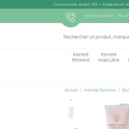
Commande avant 15h = Expédition le j
- Prix 
05 57 26 09 00
play_circle_outline
Intimité
Intimité
féminine
masculine
Accueil
Intimité féminine
Boo