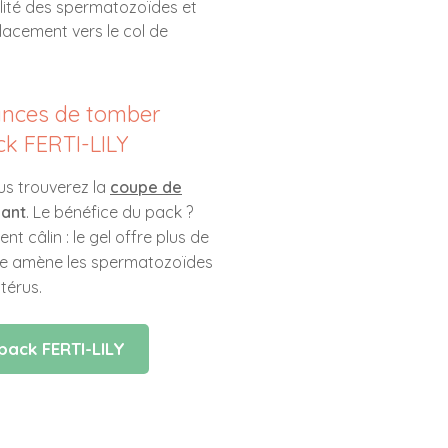
alité des spermatozoïdes et
placement vers le col de
nces de tomber
ck FERTI-LILY
us trouverez la
coupe de
iant
. Le bénéfice du pack ?
 câlin : le gel offre plus de
upe amène les spermatozoïdes
utérus.
pack FERTI-LILY