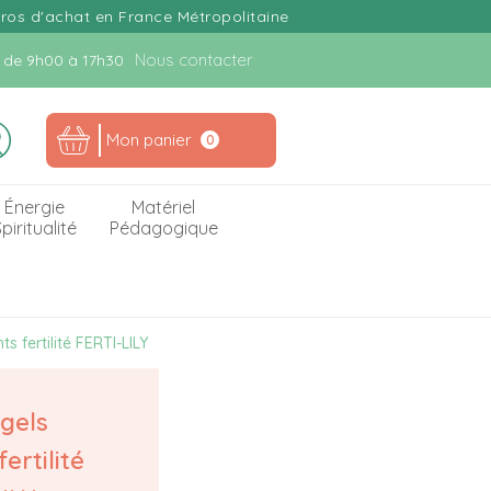
uros d'achat en France Métropolitaine
Nous contacter
n. de 9h00 à 17h30
Mon panier
0
Énergie
Matériel
piritualité
Pédagogique
ts fertilité FERTI-LILY
 gels
fertilité