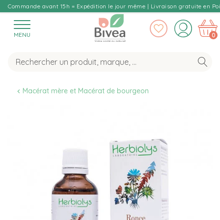
Commande avant 15h = Expédition le jour même | Livraison gratuite en Poi
MENU
0
Macérat mère et Macérat de bourgeon