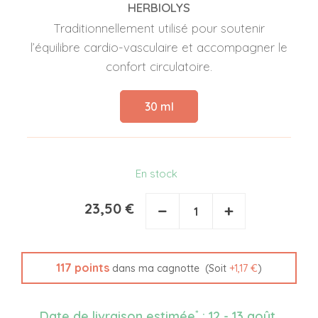
HERBIOLYS
Traditionnellement utilisé pour soutenir
l’équilibre cardio-vasculaire et accompagner le
confort circulatoire.
30 ml
En stock
23,50 €
−
+
117
points
(Soit
+
1,17 €
)
dans ma cagnotte
*
Date de livraison estimée
:
12 - 13 août