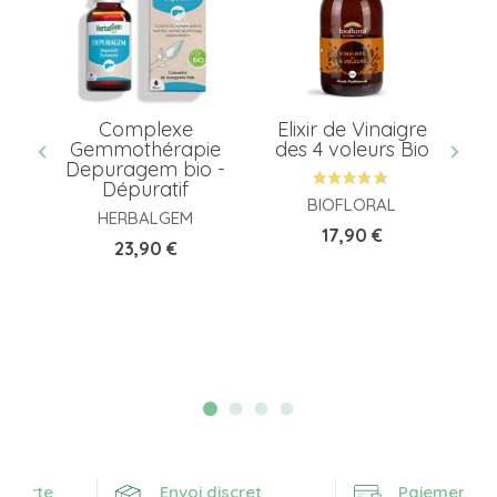
é
Complexe
Elixir de Vinaigre
Gemmothérapie
des 4 voleurs Bio
g
Depuragem bio -
G
Dépuratif
BIOFLORAL
HERBALGEM
Prix
17,90 €
Prix
23,90 €
fferte
Envoi discret
Paiement séc