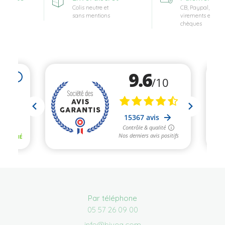
Colis neutre et
CB, Paypal,
sans mentions
virements et
chèques
Par téléphone
05 57 26 09 00
info@bivea.com