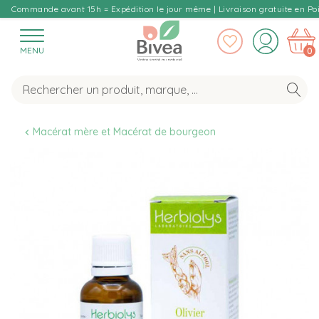
Commande avant 15h = Expédition le jour même | Livraison gratuite en Poi
MENU
0
Macérat mère et Macérat de bourgeon