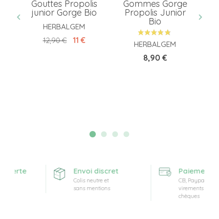
Gouttes Propolis
Gommes Gorge
e
junior Gorge Bio
Propolis Junior
Bio
HERBALGEM
Prix de base
Prix
11 €
12,90 €
HERBALGEM
Prix
8,90 €
offerte
Envoi discret
Paiement sé
t
Colis neutre et
CB, Paypal,
sans mentions
virements et
chèques