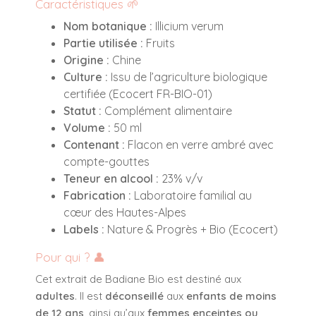
Caractéristiques 🌱
Nom botanique :
Illicium verum
Partie utilisée :
Fruits
Origine :
Chine
Culture :
Issu de l’agriculture biologique
certifiée (Ecocert FR-BIO-01)
Statut :
Complément alimentaire
Volume :
50 ml
Contenant :
Flacon en verre ambré avec
compte-gouttes
Teneur en alcool :
23% v/v
Fabrication :
Laboratoire familial au
cœur des Hautes-Alpes
Labels :
Nature & Progrès + Bio (Ecocert)
Pour qui ? 👤
Cet extrait de Badiane Bio est destiné aux
adultes
. Il est
déconseillé
aux
enfants de moins
de 12 ans
, ainsi qu’aux
femmes enceintes ou