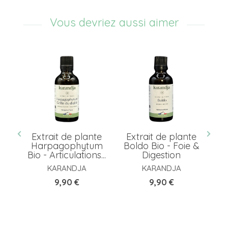
Vous devriez aussi aimer
te
Extrait de plante
Extrait de plante
E
 -
Harpagophytum
Boldo Bio - Foie &
Bio - Articulations...
Digestion
A
KARANDJA
KARANDJA
Prix
Prix
9,90 €
9,90 €