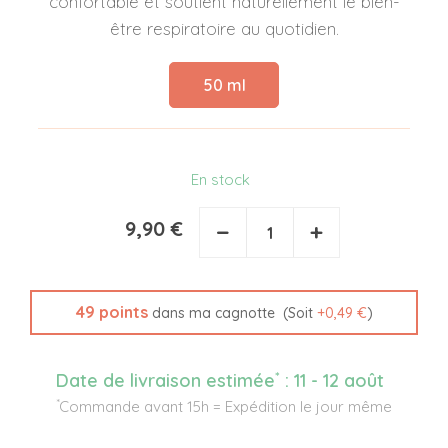
confortable et soutient naturellement le bien-
être respiratoire au quotidien.
50 ml
En stock
9,90 €
−
+
49
points
(Soit
+
0,49 €
)
dans ma cagnotte
*
Date de livraison estimée
:
11 - 12 août
*
Commande avant 15h = Expédition le jour même