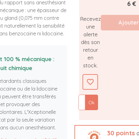
du rapport sans anesthésiant
6 €
 mécanique : une épaisseur de
du gland (0,075 mm contre
Recevez
Ajouter
t naturellement la sensibilité
une
sans benzocaïne ni lidocaïne.
alerte
dès son
retour
en
t 100 % mécanique :
stock.
uit chimique
retardants classiques
favorite_border
ocaïne ou de la lidocaïne
i peuvent être transférés
Ok
e et provoquer des
lontaires. L'Xceptionelle
at par la seule variation
 sans aucun anesthésiant.
30
points
d