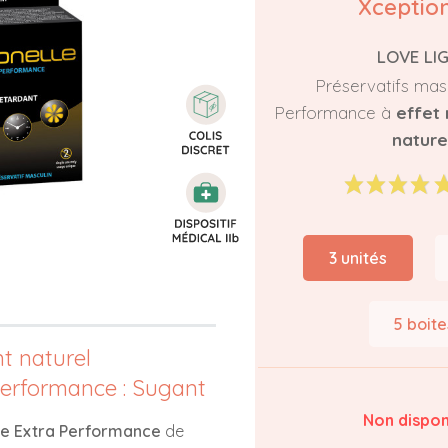
Xception
LOVE LI
Préservatifs masc
Performance à
effet
nature
3 unités
5 boite
nt naturel
Performance : Sugant
Non dispon
le Extra Performance
de