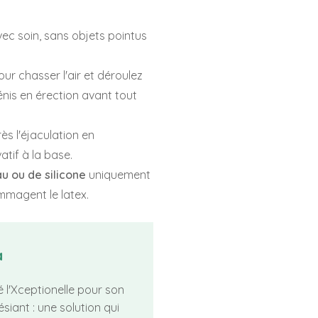
ec soin, sans objets pointus
our chasser l'air et déroulez
pénis en érection avant tout
ès l'éjaculation en
atif à la base.
u ou de silicone
uniquement
mmagent le latex.
a
 l'Xceptionelle pour son
iant : une solution qui