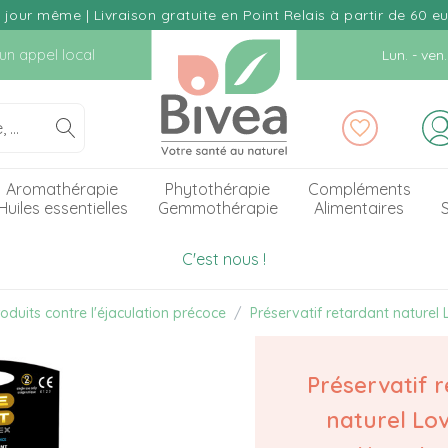
our même | Livraison gratuite en Point Relais à partir de 60 e
d'un appel local
Lun. - ve
Aromathérapie
Phytothérapie
Compléments
Huiles essentielles
Gemmothérapie
Alimentaires
S
C'est nous !
oduits contre l'éjaculation précoce
Préservatif retardant naturel 
Préservatif 
naturel Lov