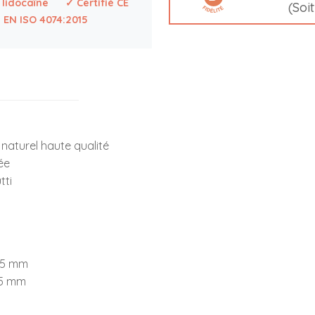
 lidocaïne
✓ Certifié CE
(Soi
EN ISO 4074:2015
naturel haute qualité
iée
tti
075 mm
65 mm