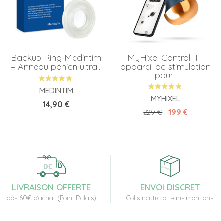
Backup Ring Medintim
MyHixel Control II -
– Anneau pénien ultra...
appareil de stimulation
pour...
MEDINTIM
MYHIXEL
Prix
14,90 €
Prix de base
Prix
199 €
229 €
LIVRAISON OFFERTE
ENVOI DISCRET
dès 60€ d'achat (Point Relais)
Colis neutre et sans mentions