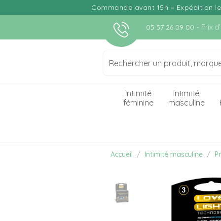
Commande avant 15h = Expédition le j
- Prix 
05 57 26 09 00
Intimité
Intimité
féminine
masculine
Accueil
Intimité masculine
Pr