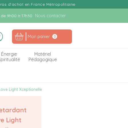
uros d'achat en France Métropolitaine
Nous contacter
n. de 9h00 à 17h30
Mon panier
0
Énergie
Matériel
piritualité
Pédagogique
Love Light Xceptionelle
retardant
e Light