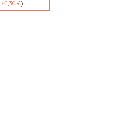
t
+
0,30 €
)