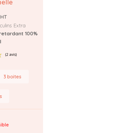
elle
GHT
ulins Extra
 retardant 100%
l
(2 avis)
3 boites
s
ible