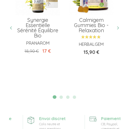
Synergie
Calmigem
E
é
Essentielle
Gummies Bio -
Sérénité Équilibre
Relaxation
Bio
PRANAROM
HERBALGEM
Prix de base
Prix
17 €
18,90 €
Prix
15,90 €
ferte
Envoi discret
Paiement sécu
Colis neutre et
CB, Paypal,
sans mentions
virements et