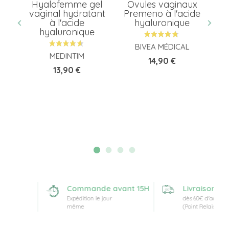
 du
Hyalofemme gel
Ovules vaginaux
Li
st
vaginal hydratant
Premeno à l'acide
à l'acide
hyaluronique
hyaluronique
BIVEA MÉDICAL
MEDINTIM
Prix
14,90 €
Prix
13,90 €
sé
Commande avant 15H
Livraison offe
Expédition le jour
dès 60€ d'achat
même
(Point Relais)