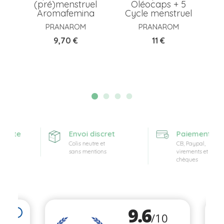
(pré)menstruel
Oléocaps + 5
o
Aromafemina
Cycle menstruel
PRANAROM
PRANAROM
Prix
Prix
9,70 €
11 €
ferte
Envoi discret
Paiement sécu
Colis neutre et
CB, Paypal,
sans mentions
virements et
chèques