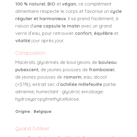
100 % naturel
,
BIO
et
végan
, ce complément
alimentaire respecte le corps et favorise un
cycle
régulier et harmonieux
. Il se prend facilement, à
raison d’
une capsule le matin
avec un grand
verre d’eau, pour retrouver
confort
,
équilibre
et
vitalité
jour après jour.
Composition
Macérats glycérinés de bourgeons de
bouleau
pubescent
, de jeunes pousses de
framboisier
,
de jeunes pousses de
romarin
; eau; alcool
(<0.1%); extrait sec d’
achillée millefeuille
partie
aérienne; humectant : glycérol; enrobage:
hydroxypropylmethylcellulose.
Origine : Belgique
Quand l’utiliser