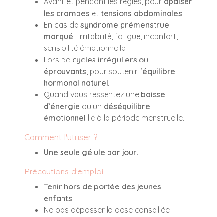
Avant et pendant les règles, pour
apaiser
les crampes
et
tensions abdominales
.
En cas de
syndrome prémenstruel
marqué
: irritabilité, fatigue, inconfort,
sensibilité émotionnelle.
Lors de
cycles irréguliers ou
éprouvants
, pour soutenir l’
équilibre
hormonal naturel
.
Quand vous ressentez une
baisse
d’énergie
ou un
déséquilibre
émotionnel
lié à la période menstruelle.
Comment l'utiliser ?
Une seule gélule par jour
.
Précautions d'emploi
Tenir hors de portée des jeunes
enfants
.
Ne pas dépasser la dose conseillée.