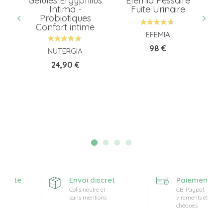
ick
Gélules Ergyphilus
Efemia Pessaire
P
-
Intima -
Fuite Urinaire
Va
Probiotiques
Confort intime
EFEMIA
Prix
98 €
NUTERGIA
Prix
24,90 €
ferte
Envoi discret
Paiement sécu
Colis neutre et
CB, Paypal,
sans mentions
virements et
chèques