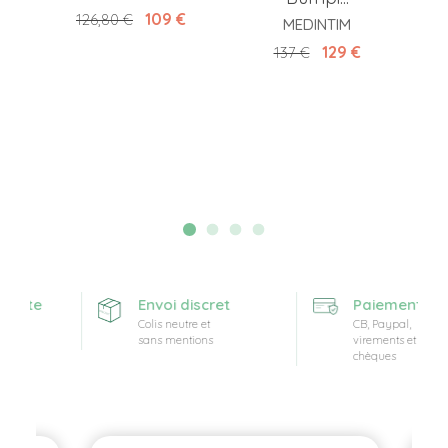
Prix de base
Prix
109 €
126,80 €
MEDINTIM
Prix de base
Prix
129 €
137 €
ferte
Envoi discret
Paiement sécu
Colis neutre et
CB, Paypal,
sans mentions
virements et
chèques