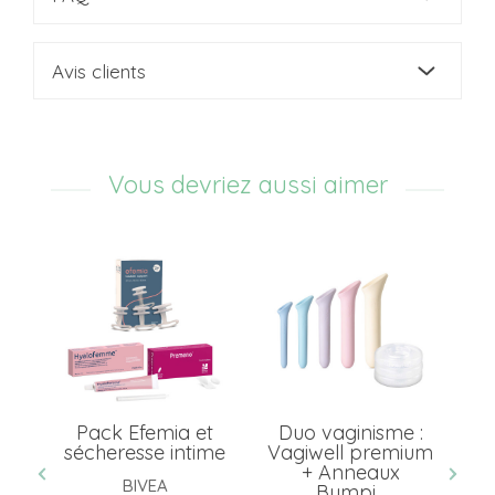
Avis clients
Vous devriez aussi aimer
ick
Pack Efemia et
Duo vaginisme :
P
-
sécheresse intime
Vagiwell premium
Va
+ Anneaux
BIVEA
Bumpi...