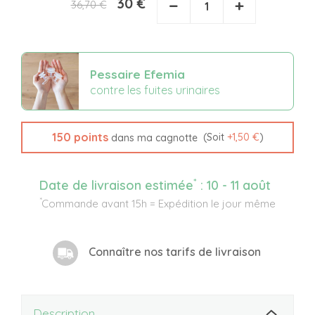
30 €
−
+
36,70 €
Pessaire Efemia
contre les fuites urinaires
150
points
(Soit
+
1,50 €
)
dans ma cagnotte
*
Date de livraison estimée
:
10 - 11 août
*
Commande avant 15h = Expédition le jour même
Connaître nos tarifs de livraison
Description