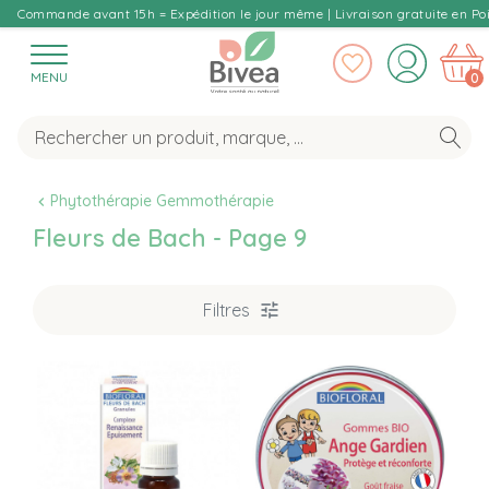
Commande avant 15h = Expédition le jour même | Livraison gratuite en Poi
MENU
0
Phytothérapie Gemmothérapie
Fleurs de Bach - Page 9
Filtres
P
T