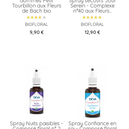
Gommes Petit
Spray secours Jour
Tourbillon aux Fleurs
Serein - Complexe
de Bach bio
n°40 aux Fleurs...
BIOFLORAL
BIOFLORAL
Prix
Prix
9,90 €
12,90 €
Spray Nuits paisibles -
Spray Confiance en
Composé floral n° 2
soi - Composé floral