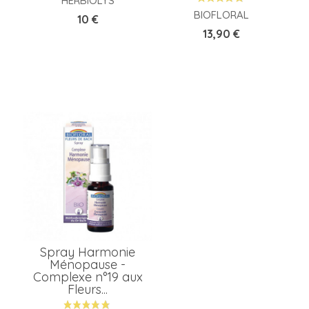
HERBIOLYS
BIOFLORAL
Prix
10 €
Prix
13,90 €
Spray Harmonie
Ménopause -
Complexe n°19 aux
Fleurs...