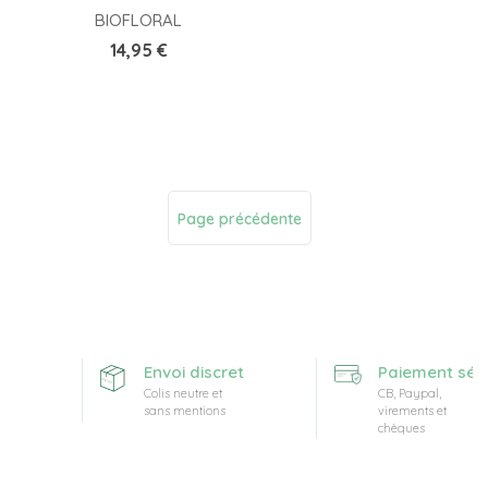
BIOFLORAL
Prix
14,95 €
Page précédente
erte
Envoi discret
Paiement sécur
Colis neutre et
CB, Paypal,
sans mentions
virements et
chèques