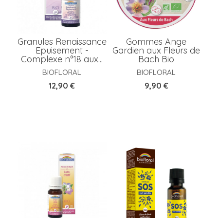
N
Granules Renaissance
Gommes Ange
B
Epuisement -
Gardien aux Fleurs de
Complexe n°18 aux...
Bach Bio
BIOFLORAL
BIOFLORAL
Prix
Prix
A
12,90 €
9,90 €