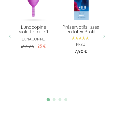
 la
Lunacopine
Préservatifs lisses
L
violette taille 1
en latex Profil
LUNACOPINE
RFSU
Prix de base
Prix
25 €
29,90 €
Prix
7,90 €