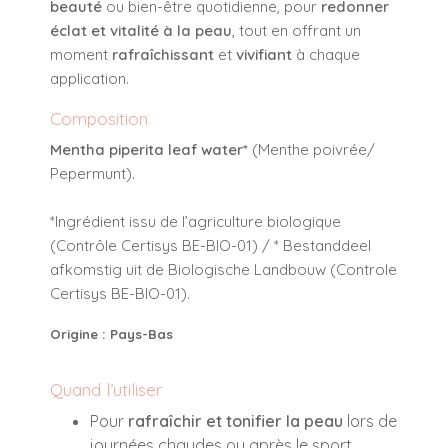
beauté
ou bien-être quotidienne, pour
redonner
éclat et vitalité à la peau
, tout en offrant un
moment
rafraîchissant
et
vivifiant
à chaque
application.
Composition
Mentha piperita leaf water*
(Menthe poivrée/
Pepermunt).
*Ingrédient issu de l’agriculture biologique
(Contrôle Certisys BE-BIO-01) / * Bestanddeel
afkomstig uit de Biologische Landbouw (Controle
Certisys BE-BIO-01).
Origine : Pays-Bas
Quand l’utiliser
Pour
rafraîchir et tonifier la peau
lors de
journées chaudes ou après le sport.