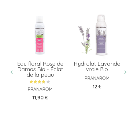
our
Eau floral Rose de
Hydrolat Lavande
H
rs
Damas Bio - Éclat
vraie Bio
de la peau
PRANAROM
Prix
12 €
PRANAROM
Prix
11,90 €