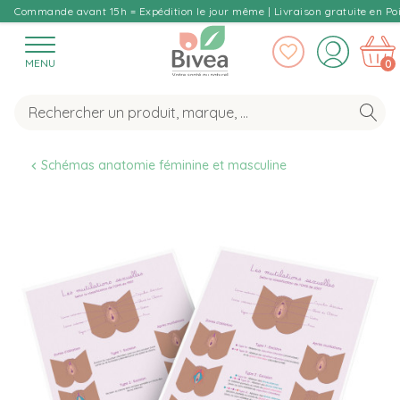
Commande avant 15h = Expédition le jour même | Livraison gratuite en Poi
MENU
0
Schémas anatomie féminine et masculine