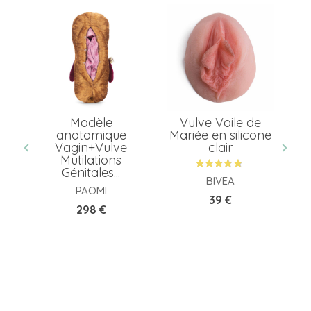
en
Modèle
Vulve Voile de
anatomique
Mariée en silicone
a
Vagin+Vulve
clair
Mutilations
Génitales...
BIVEA
PAOMI
Prix
39 €
Prix
298 €