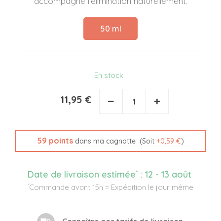
accompagne l’élimination naturellement.
50 ml
En stock
11,95 €
−
+
59
points
(Soit
+
0,59 €
)
dans ma cagnotte
*
Date de livraison estimée
:
12 - 13 août
*
Commande avant 15h = Expédition le jour même