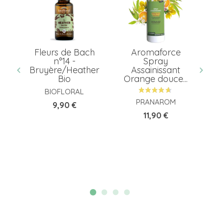
our
Fleurs de Bach
Aromaforce
rs
n°14 -
Spray
Bruyère/Heather
Assainissant
Bio
Orange douce...
BIOFLORAL
PRANAROM
Prix
9,90 €
Prix
11,90 €