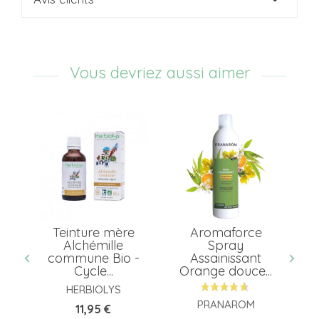
Vous devriez aussi aimer
er
Teinture mère
Aromaforce
7
Alchémille
Spray
g
...
commune Bio -
Assainissant
G
Cycle...
Orange douce...
HERBIOLYS
PRANAROM
Prix
11,95 €