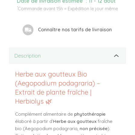
Date de livraison estimée
:
11 - 12 août
*
Commande avant 15h = Expédition le jour même
Connaître nos tarifs de livraison
Description
Herbe aux goutteux Bio
(Aegopodium podagraria) –
Extrait de plante fraîche |
Herbiolys 🌿
Complément alimentaire de
phytothérapie
élaboré à partir d’
Herbe aux goutteux
fraîche
bio (
Aegopodium podagraria
,
non précisée
).