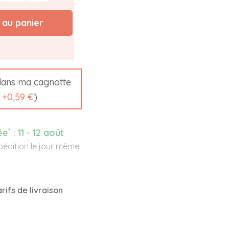
 au panier
ans ma cagnotte
t
+
0,59 €
)
*
ée
:
11 - 12 août
édition le jour même
rifs de livraison