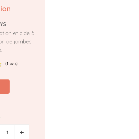
tion
LYS
lation et aide à
ion de jambes
.
(1 avis)
k
+