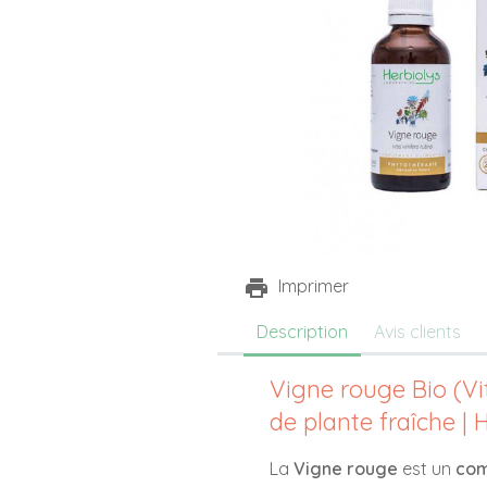
Imprimer
Description
Avis clients
Vigne rouge Bio (Viti
de plante fraîche | 
La
Vigne rouge
est un
com