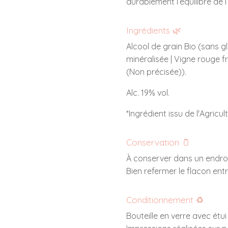
durablement l’équilibre de 
Ingrédients 🌿
Alcool de grain Bio (sans g
minéralisée | Vigne rouge fr
(Non précisée)).
Alc. 19% vol.
*Ingrédient issu de l'Agricul
Conservation 🫙
À conserver dans un endroit 
Bien refermer le flacon entr
Conditionnement ♻️
Bouteille en verre avec étu