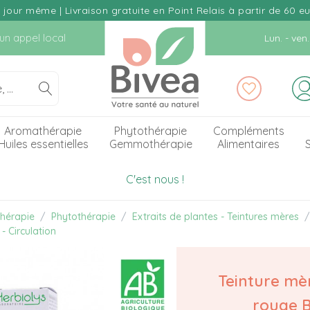
our même | Livraison gratuite en Point Relais à partir de 60 e
d'un appel local
Lun. - ve
Aromathérapie
Phytothérapie
Compléments
Huiles essentielles
Gemmothérapie
Alimentaires
S
C'est nous !
hérapie
Phytothérapie
Extraits de plantes - Teintures mères
- Circulation
Teinture mè
rouge B