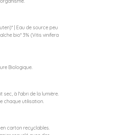
l’organisme.
luten)* | Eau de source peu
aîche bio* 3% (Vitis vinifera
ture Biologique.
sec, à l'abri de la lumière.
e chaque utilisation.
i en carton recyclables.