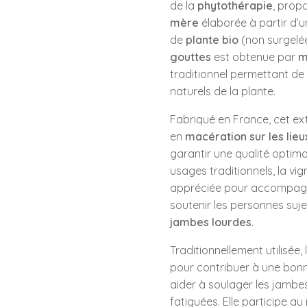
de la
phytothérapie
, prop
mère
élaborée à partir d’
de
plante bio
(non surgelé
gouttes
est obtenue par
m
traditionnel permettant de 
naturels de la plante.
Fabriqué en France, cet ex
en
macération sur les lieu
garantir une qualité optim
usages traditionnels, la vi
appréciée pour accompag
soutenir les personnes suje
jambes lourdes
.
Traditionnellement utilisée,
pour contribuer à une bonn
aider à soulager les jambe
fatiguées. Elle participe a