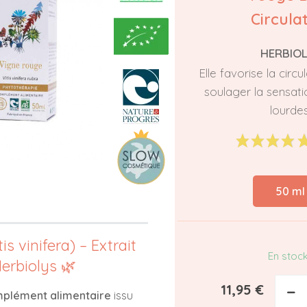
Circula
HERBIO
Elle favorise la circu
soulager la sensat
lourdes
50 ml
s vinifera) – Extrait
En stoc
Herbiolys 🌿
11,95 €
−
plément alimentaire
issu