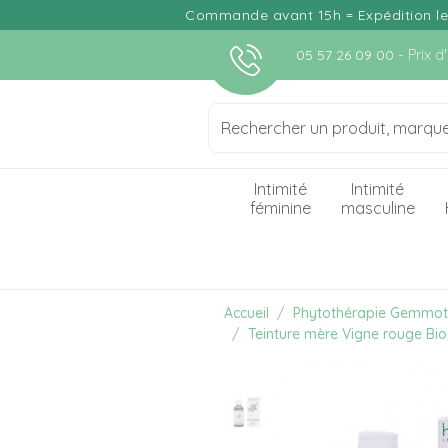
Commande avant 15h = Expédition le j
- Prix 
05 57 26 09 00
Intimité
Intimité
féminine
masculine
Accueil
Phytothérapie Gemmot
Teinture mère Vigne rouge Bio 