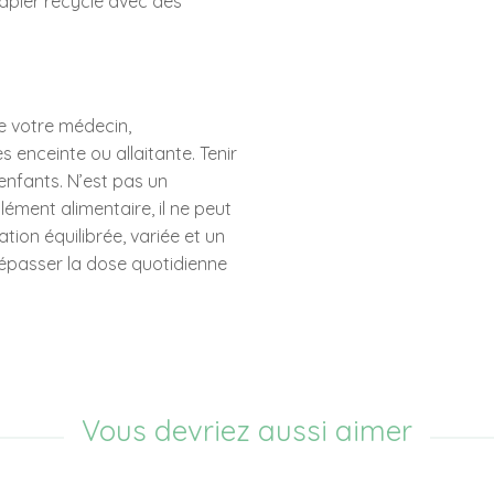
papier recyclé avec des
e votre médecin,
s enceinte ou allaitante. Tenir
enfants. N’est pas un
ment alimentaire, il ne peut
tion équilibrée, variée et un
épasser la dose quotidienne
Vous devriez aussi aimer