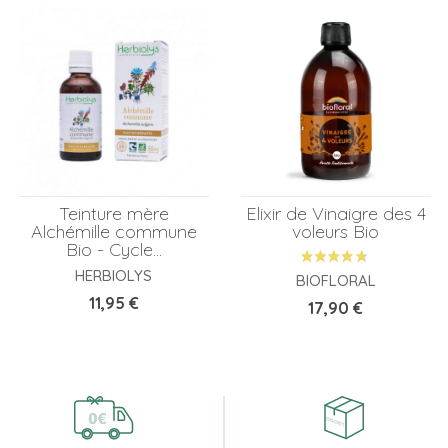
Teinture mère
Elixir de Vinaigre des 4
Alchémille commune
voleurs Bio
Bio - Cycle...
HERBIOLYS
BIOFLORAL
Prix
11,95 €
Prix
17,90 €