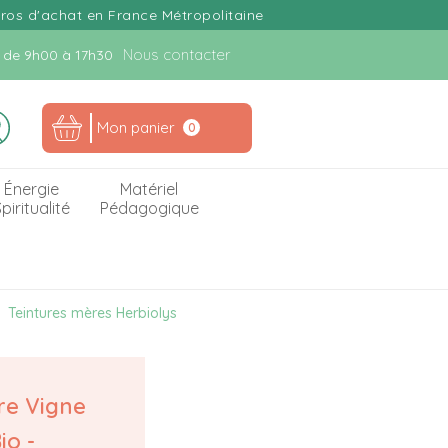
uros d'achat en France Métropolitaine
Nous contacter
n. de 9h00 à 17h30
Mon panier
0
Énergie
Matériel
piritualité
Pédagogique
Teintures mères Herbiolys
re Vigne
io -