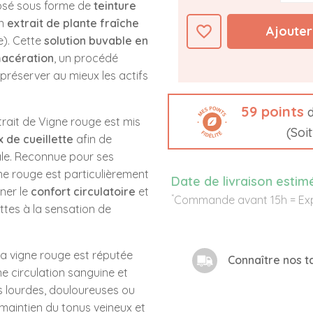
osé sous forme de
teinture
un
extrait de plante fraîche
favorite_border
Ajouter
e). Cette
solution buvable en
acération
, un procédé
préserver au mieux les actifs
59
points
d
trait de Vigne rouge est mis
(Soi
x de cueillette
afin de
ale. Reconnue pour ses
gne rouge est particulièrement
Date de livraison estim
ner le
confort circulatoire
et
*
Commande avant 15h = Exp
ttes à la sensation de
 la vigne rouge est réputée
Connaître nos ta
e circulation sanguine et
s lourdes, douloureuses ou
u maintien du tonus veineux et