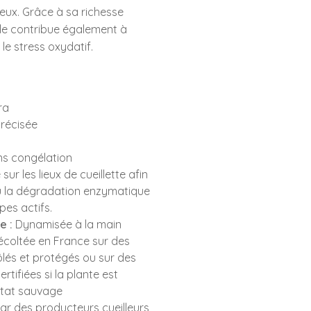
eux. Grâce à sa richesse
lle contribue également à
 le stress oxydatif.
ra
récisée
s congélation
sur les lieux de cueillette afin
ou la dégradation enzymatique
pes actifs.
e :
Dynamisée à la main
récoltée en France sur des
lés et protégés ou sur des
rtifiées si la plante est
état sauvage
ar des producteurs cueilleurs