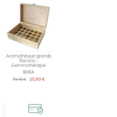
Aromathèque grands
flacons -
Gemmothérapie
BIVEA
Prix de base
Prix
25,90 €
39,90 €