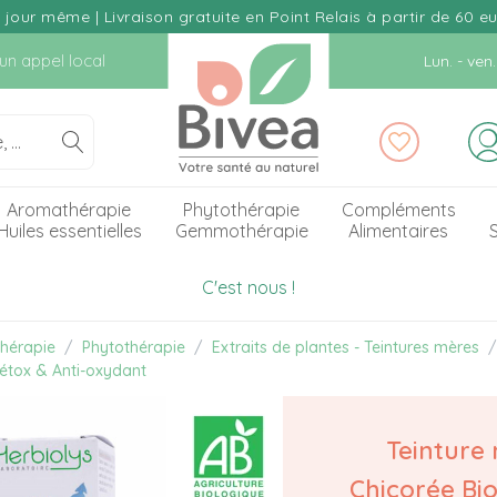
our même | Livraison gratuite en Point Relais à partir de 60 e
d'un appel local
Lun. - ve
Aromathérapie
Phytothérapie
Compléments
Huiles essentielles
Gemmothérapie
Alimentaires
S
C'est nous !
hérapie
Phytothérapie
Extraits de plantes - Teintures mères
Détox & Anti-oxydant
Teinture
Chicorée Bio