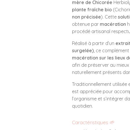
mère de Chicorée
Herbioly
plante fraîche bio
(
Cichor
non précisée
). Cette
solut
obtenue par
macération
h
procédé artisanal respectu
Réalisé à partir d’un
extrai
surgelée)
, ce complément 
macération sur les lieux d
afin de préserver au mieux 
naturellement présents dan
Traditionnellement utilisée
est appréciée pour accompa
l’organisme et s’intégrer d
quotidien.
Caractéristiques 🌱