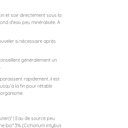
n et soir directement sous la
fond d’eau peu minéralisée. À
nouveler si nécessaire après
onseillent généralement un
.
araissent rapidement, il est
usqu’à la fin pour rétablir
l’organisme.
luten)* | Eau de source peu
che bio* 3% (Cichorium intybus