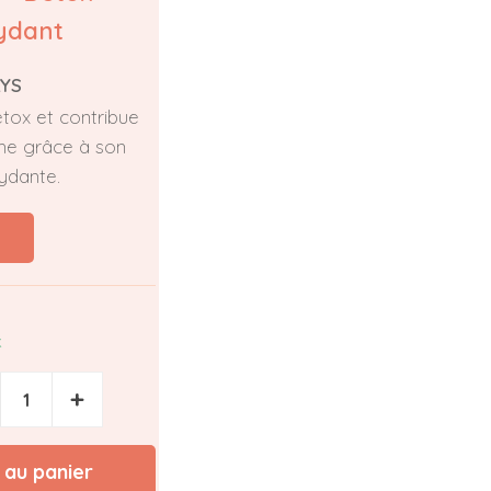
ydant
LYS
tox et contribue
sme grâce à son
ydante.
k
+
 au panier