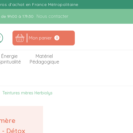
uros d'achat en France Métropolitaine
Nous contacter
n. de 9h00 à 17h30
Mon panier
0
Énergie
Matériel
piritualité
Pédagogique
Teintures mères Herbiolys
 mère
 - Détox