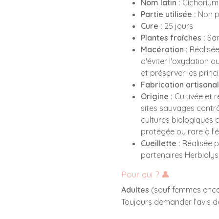
Nom latin :
Cichorium
Partie utilisée :
Non p
Cure :
25 jours
Plantes fraîches :
San
Macération :
Réalisée 
d'éviter l'oxydation 
et préserver les princi
Fabrication artisanal
Origine :
Cultivée et 
sites sauvages contrô
cultures biologiques ce
protégée ou rare à l'
Cueillette :
Réalisée p
partenaires Herbiolys 
Pour qui ? 👤
Adultes
(sauf femmes encei
Toujours demander l’avis d