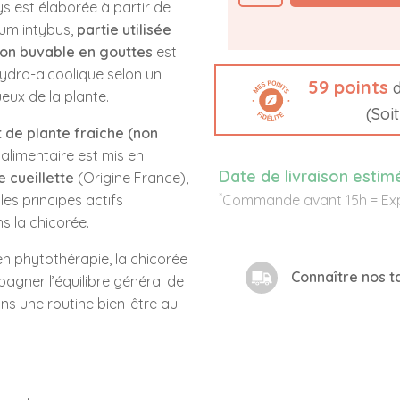
s est élaborée à partir de
ium intybus
,
partie utilisée
ion buvable en gouttes
est
ydro-alcoolique selon un
59
points
d
eux de la plante.
(Soi
t de plante fraîche (non
alimentaire est mis en
Date de livraison estim
e cueillette
(Origine France),
*
les principes actifs
Commande avant 15h = Exp
s la chicorée.
 en phytothérapie, la chicorée
Connaître nos ta
gner l’équilibre général de
ans une routine bien-être au