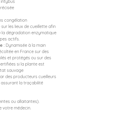
 intybus
récisée
s congélation
sur les lieux de cueillette afin
ou la dégradation enzymatique
pes actifs.
e :
Dynamisée à la main
récoltée en France sur des
lés et protégés ou sur des
rtifiées si la plante est
état sauvage
ar des producteurs cueilleurs
assurant la traçabilité
ntes ou allaitantes).
e votre médecin.