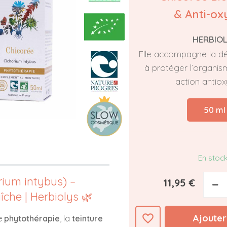
& Anti-ox
HERBIO
Elle accompagne la dé
à protéger l’organi
action antiox
50 ml
En stoc
rium intybus) –
11,95 €
−
aîche | Herbiolys 🌿
favorite_border
Ajouter
e
phytothérapie
, la
teinture