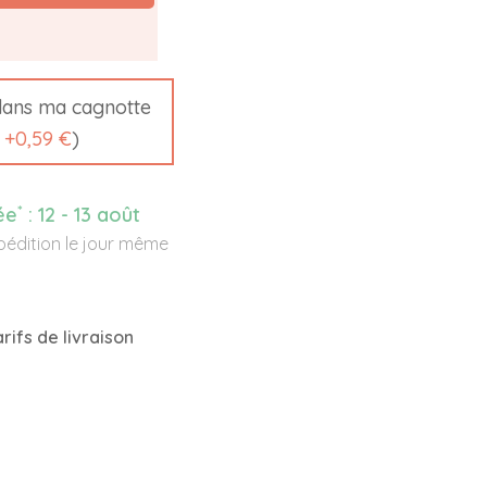
ans ma cagnotte
t
+
0,59 €
)
*
ée
:
12 - 13 août
édition le jour même
rifs de livraison