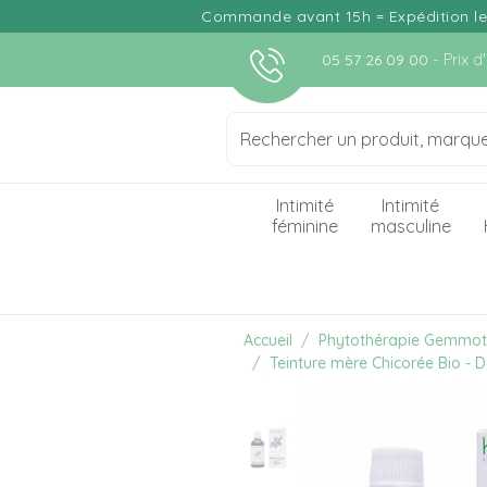
Commande avant 15h = Expédition le j
- Prix 
05 57 26 09 00
Intimité
Intimité
féminine
masculine
Accueil
Phytothérapie Gemmot
Teinture mère Chicorée Bio - 