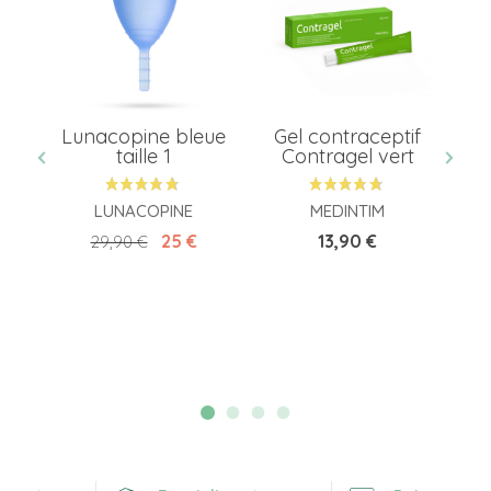
Lunacopine bleue
Gel contraceptif
C
e
taille 1
Contragel vert
ses
LUNACOPINE
MEDINTIM
Prix de base
Prix
Prix
25 €
13,90 €
29,90 €