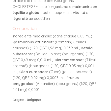
Grâce à la richesse des Bourgeons,
CHOLESTEGEM aide l’organisme à
maintenir son
équilibre global
tout en apportant
vitalité
et
légèreté
au quotidien.
Composition
Ingrédients médicinaux (dans chaque 0,05 mL)
Rosmarinus officinalis*
(Romarin) (jeunes
pousses) (1:20, QBE 1,96 mg) 0,039 mL,
Betula
pubescens*
(Bouleau blanc) (bourgeons) (1:20,
QBE 0,49 mg) 0,010 mL,
Tilia tomentosa*
(Tilleul
argenté) (bourgeons (1:20, QBE 0,03 mg) 0,001
mL,
Olea europaea*
(Olive) (jeunes pousses)
(1:20, QBE 0,02 mg) 0,0003 mL,
Prunus
amygdalus*
(Amandier) (bourgeons) (1:20, QBE
0,01 mg) 0,0001 mL
Origine :
Belgique