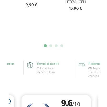
HERBALGEM
Prix
9,90 €
Prix
13,90 €
offerte
Envoi discret
Paiement sé
at
Colis neutre et
CB, Paypal,
sans mentions
virements et
chèques