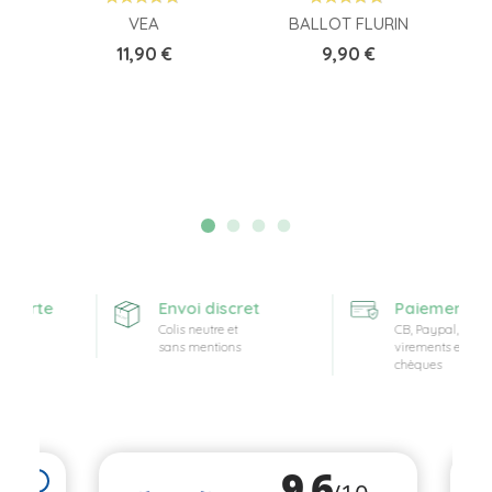
VEA
BALLOT FLURIN
Prix
Prix
11,90 €
9,90 €
fferte
Envoi discret
Paiement séc
Colis neutre et
CB, Paypal,
sans mentions
virements et
chèques